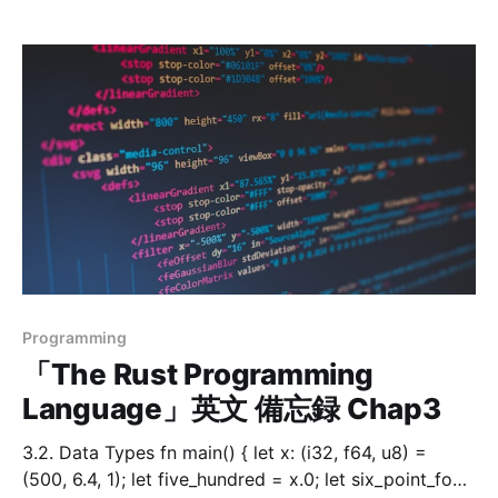
のは面倒」というデータサイエンティストやエンジニア
に最適です。 * 開発元：Streamlit Inc.（現在は
Snowflake 社に買収済み） * 対象：データ分析・機械学
習・可視化・社内ツールなど ２．特徴 項目説明簡単な
記述普通のPythonスクリプトにst.write()などを追加す
るだけでアプリ化可能。即時反映コードを変更するとブ
ラウザが自動で更新される（ホットリロード機能）。豊
富なウィジェットスライダー・セレクトボックス・ファ
イルアップロードなどのUI要素が標準装備。データ可視
化連携matplotlib、plotly、pandasなどのグラフをその
まま表示可能。軽量なサーバー内蔵FlaskやFastAPIなど
の設定不要で、ローカルサーバーが自動で起動。デプロ
Programming
イ容易streamlit cloud や Docker、または任
「The Rust Programming
Language」英文 備忘録 Chap3
3.2. Data Types fn main() { let x: (i32, f64, u8) =
(500, 6.4, 1); let five_hundred = x.0; let six_point_four