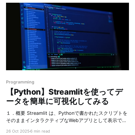
ンテナ内にJDKを用意して、VS Codeで編集するやり方
です。 この方法なら「PC側はほぼ手を入れず」、コン
テナを起動するだけで 同じJDK11環境をいつでも再現で
きます。 この記事では、VS Codeの Dev Containers を
使って、JDK11（Temurin）でJavaをコンパイル・実行
する最小構成を作ります。 ゴール * ローカルにJDKを入
れずにJavaを実行できる * VS Codeで編集し、コンテ
ナ内のJDK11で javac / java が使える * ディレクトリを
丸ごとコピーしても同じ環境で動く 前提 *
Docker（Docker Engine / Docker Desktop のどちらで
もOK） * VS Code * VS Cod
Programming
【Python】Streamlitを使ってデ
ータを簡単に可視化してみる
１．概要 Streamlit は、Pythonで書かれたスクリプトを
そのままインタラクティブなWebアプリとして表示でき
るオープンソースフレームワークです。 「データ分析を
26 Oct 2025
6 min read
Webアプリ化したいけれど、HTMLやJavaScriptを書く