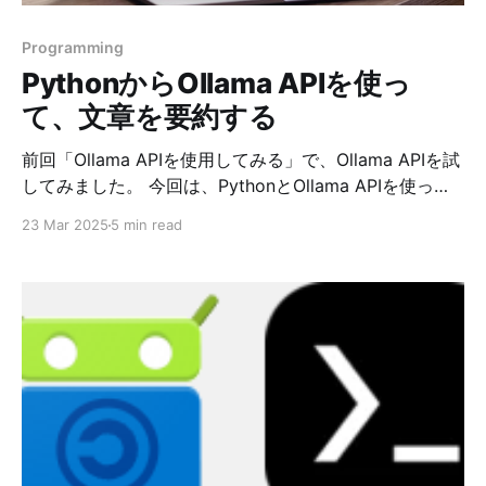
Programming
PythonからOllama APIを使っ
て、文章を要約する
前回「Ollama APIを使用してみる」で、Ollama APIを試
してみました。 今回は、PythonとOllama APIを使っ
て、PDFファイルの要約をGemma3にしてもらおうと思
23 Mar 2025
5 min read
います。 春期の情報処理試験も近いですので、それに関
連するPDFの要約を作成してみましょう。 必要なライブ
ラリのインストール pip install aiohttp PyMuPDF
import fitzとあるのでpip install fitzとしがちですが、
pip install PyMuPDFです。 Pythonコード（ファイル名:
summarize_pdf_ollama.py） import asyncio import
aiohttp import fitz # pip install fitzではなく、pip
install PyMuPDF import sys import os import time
import json