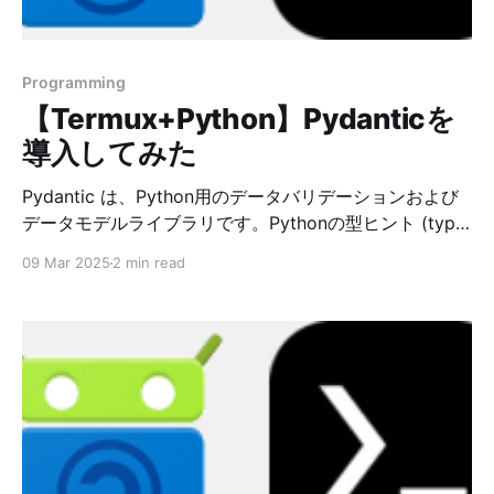
Programming
【Termux+Python】Pydanticを
導入してみた
Pydantic は、Python用のデータバリデーションおよび
データモデルライブラリです。Pythonの型ヒント (type
hints) を活用して、データのバリデーションや変換を自
09 Mar 2025
2 min read
動で行います。 Pydanticを導入することにより、下記の
利点があります。 * バリデーションの自動化型ヒントを
使うだけで、詳細なバリデーション処理を簡単に定義で
きる。 * 可読性の向上データモデルが明確になり、コー
ドの可読性が高まる。 * エラー対応が楽になるバリデー
ションエラーが詳細に表示され、デバッグしやすい。 *
API開発が効率化FastAPIなどと組み合わせると、エンド
ポイントのパラメータバリデーションやスキーマ生成が
簡単。 * 型変換が便利データベースや外部APIから取得