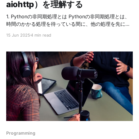
aiohttp）を理解する
1. Pythonの非同期処理とは Pythonの非同期処理とは、
時間のかかる処理を待っている間に、他の処理を先に進
めるプログラミングの方法です。待ち時間がある処理を
15 Jun 2025
4 min read
効率よく進めるときに特に効果を発揮します。 たとえ
ば、次のような場合に、非同期処理を使うと効果を発揮
します。 (1) Web APIの並列呼び出し 例：天気情報API
や路線情報API等に同時にリクエストを送りたいとき。
・APIの応答を待っている間は、CPUをほとんど使わな
いので、他のリクエスト処理ができる。 ・非同期でリク
エストするときは、requestsの代わりにaiohttpを使う。
(2) チャットアプリやWebSocket通信（リアルタイム処
理） 例：Webチャット、オンラインゲームなどで、常時
接続しながらメッセージの送受信を行う。 ・接続は維持
しつつ、メッセージが来るのを「待つ」必要があり、同
期処理だと待っている間、他のことができなくなる。
(3) ファイルやデータベースへの非同期アクセス 例：数
Programming
千件のログファイルを読み込みながら、バックグラウン