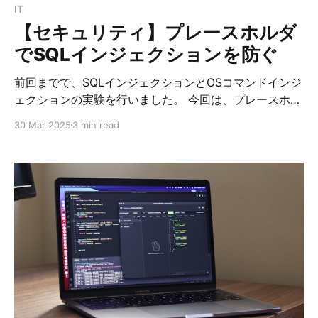
IT
【セキュリティ】プレースホルダ
でSQLインジェクションを防ぐ
前回までで、SQLインジェクションとOSコマンドインジ
ェクションの実験を行いました。 今回は、プレースホル
ダという機能を使って、PHPコードをSQLインジェクシ
30 Mar 2025
3 min read
ョンができない安全なコードにしていきたいと思いま
す。 次のコードは、前回まで使用していたsectest.php
の内容です。 <?php $servername = "localhost";
$username = "sectest"; // DB sectestにアクセスするユ
ーザー $password = "sectestpass"; $dbname =
"sectest"; $conn = new mysqli($servername,
$username, $password, $dbname); // エラー確認 if
($conn->connect_error) { die("Connection failed: " .
$conn->connect_error)