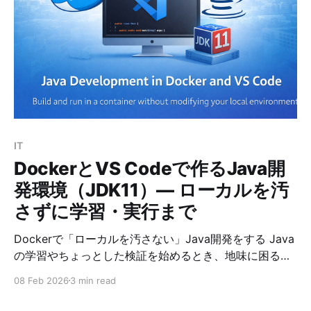
は、Nextcloud を快適に動かすうえで重要な OPcache
と APCu の違いを、初心者にもわかりやすく整理しま
す。 OPcacheとは？ OPcache は、PHPコードそのもの
を高速化する仕組みです。 通常 PHP は、アクセスのた
びに以下を繰り返します。 ① PHPファイルを読み込む
② コードを解析する ③ 実行用バイトコードに変換す
る ④ 実行する この「②と③」が毎回発生すると、
CPU に負荷がかかります。 そこで OPcache を使う
と、
IT
DockerとVS Codeで作るJava開
発環境（JDK11）— ローカルを汚
さずに学習・実行まで
Dockerで「ローカルを汚さない」Java開発をする Java
の学習やちょっとした検証を始めるとき、地味に困るの
が開発環境です。 * PCにJDKを入れると、バージョン違
08 Feb 2026
3 min read
いでハマる * 既存の開発環境と競合する * 別PCへ移し
たときに再構築が面倒 そこでおすすめなのが Dockerコ