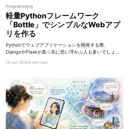
Programming
軽量Pythonフレームワーク
「Bottle」でシンプルなWebアプ
リを作る
Pythonでウェブアプリケーションを開発する際、
DjangoやFlaskが真っ先に思い浮かぶ人も多いでしょ
う。しかし、シンプルで軽量なフレームワークをお探し
14 Jun 2026
4 min read
でしたら、Bottle をお勧めします。 最近、Bottleについ
て学び、それを活用してQRコード生成ウェブアプリケー
ション「QRCode Maker」を作成しました。この記事で
は、Bottleの特徴や利点、そして実際の実装例をご紹介
します。 Bottleとは？ Bottle は、Python用の軽量なマ
イクロフレームワークです。DjangoやFlaskと比較する
と、機能を最小限に抑えた設計が特徴で、以下のような
特性があります。 Bottleの主な特徴 1. 極めてシンプルな
構成 * 依存関係が少なく、標準ライブラリのみで動作 *
インストールはpipで簡単にでき、依存ライブラリはほぼ