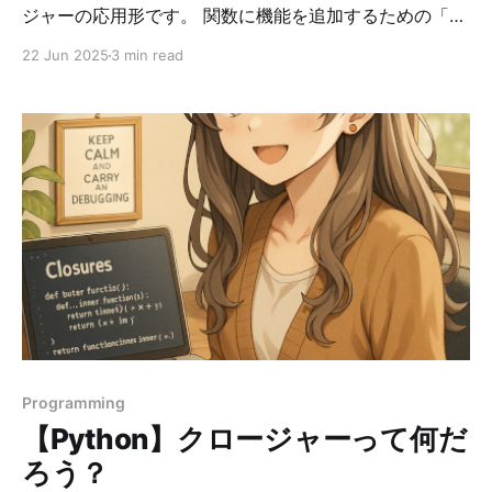
ジャーの応用形です。 関数に機能を追加するための「関
数」のことで、元の関数には手を加えずに、前後に処理
22 Jun 2025
3 min read
を追加したり、ログを取ったりできます。 Pythonで
は、@記法 を使って簡潔にデコレータを適用できます。
まずは、デコレータの前に高階関数を取り上げます。 ■
高階関数 高階関数とは？ 高階関数は、「関数を引数に
取る」または「関数を返す」関数のことを言います。
Pythonは関数もオブジェクトなので、変数と同様に渡し
たり返したりできます。 高階関数には、下記のいずれ
か、または両方の特徴を満たします。 条件 例 関数を引
数に取る map(), filter(), sorted(..., key=...) 関数を返す
クロージャー、デコレータなど 高階関数の具体例1：関
数を引数に取る関数 def shout(text): return
text.upper() def whisper(text): return text.lower(
Programming
【Python】クロージャーって何だ
ろう？