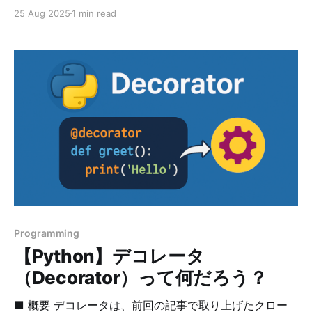
= x.1; let one = x.2; } This program creates the tuple x
25 Aug 2025
1 min read
and then accesses each element of the tuple using
their respective indices. indices [índəsìːz]
Programming
【Python】デコレータ
（Decorator）って何だろう？
■ 概要 デコレータは、前回の記事で取り上げたクロー