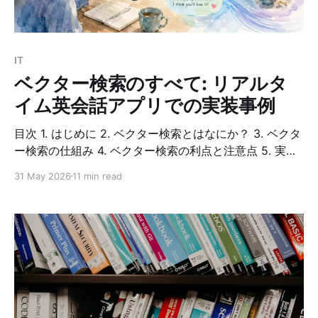
なし * 学習曲線が浅く、初心者にも優しい 2. 単一ファ
イルで構成可能 * フレームワーク全体がほぼ単一の
Pythonファイルで実装されている * 小〜中規模のアプリ
IT
ケーションであれば、1ファイルで
ベクター検索のすべて: リアルタ
イム英会話アプリでの実装事例
目次 1. はじめに 2. ベクター検索とはなにか？ 3. ベクタ
ー検索の仕組み 4. ベクター検索の利点と注意点 5. 実装
事例：リアルタイム英会話アプリでの活用 6. コード実装
31 May 2026
11 min read
例 7. 実装時の工夫 8. 補足・まとめ はじめに 現代のAI駆
動アプリケーションでは、大量のテキストデータの中か
ら関連情報を効率よく見つけることが重要です。本ブロ
グでは、ベクター検索という技術について、実際のアプ
リケーション事例を交えながら解説します。 題材となる
のは、リアルタイム英会話アプリです。このアプリは、
ユーザーが以前のやり取りに言及する際に、セマンティ
ック（意味的）に関連する過去の会話を自動的に検索