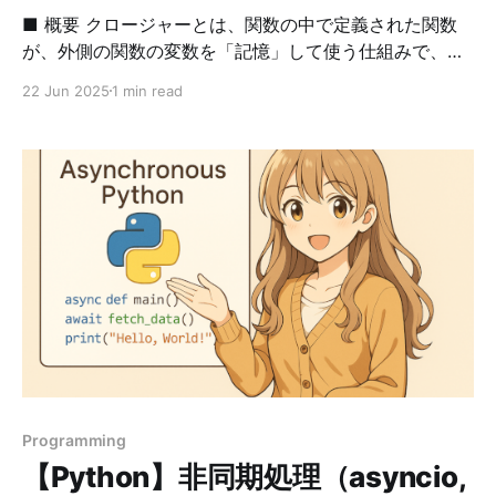
■ 概要 クロージャーとは、関数の中で定義された関数
が、外側の関数の変数を「記憶」して使う仕組みで、デ
コレータやコールバック関数の基礎として重要です。 ■
22 Jun 2025
1 min read
具体例1 def make_multiplier(factor): def multiplier(x):
return x * factor return multiplier times3 =
make_multiplier(3) times5 = make_multiplier(5)
print(times3(10)) # 30 print(times5(10)) # 50 ■ 解説
* make_multiplier関数の中で、multiplier関数を定義
し、それをreturnで返しています。 * multiplier関数は、
factorという外側の変数を使っています。 * factorは
make_multiplier関数の実行時に値が決定し、その値を覚
えたままmultiplier関数が実行されています。つまり、
times3は、make_multiplie
Programming
【Python】非同期処理（asyncio,