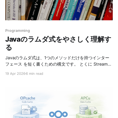
し、LLMの文脈に含めることで、より自然で一貫した会
話を実現しています。 ベクター検索とはなにか？ ベク
ター検索の定義 ベクター検索（Vector Search または
Semantic Search）は、テキスト、画像、音声などのデ
ータを高次元ベクトルに変換し、その類似度に基づいて
Programming
検索を行う技術です。 従来のキーワード検索と異なり、
Javaのラムダ式をやさしく理解す
ベクター
る
Javaのラムダ式は、1つのメソッドだけを持つインター
フェース を短く書くための構文です。 とくに Stream
API、Comparator、Runnable、イベント処理などで頻
19 Apr 2026
6 min read
繁に使われます。 この記事では、Javaのラムダ式につ
いて次の流れで整理します。 1. ラムダ式とは何か 2. 実
務でよく使うパターン 3. Runnable の意味と使いどころ
4. compare(a.length(), b.length()) が昇順になる理由 5.
身についたか確認するためのテスト ラムダ式とは まず
は、無名クラスとの違いを見るとイメージしやすいで
す。 無名クラスで Runnable を書くと次のようになりま