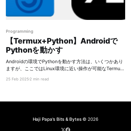
したデータの変換が容易。 Pydanticの導入方法 1. Rust
をインストールする pydantic v2は高速化のために一部
をRustで実装しており、デフォルトでビルド時にRustコ
ンパイラを要求します。したがって、Pydanticをインス
Programming
トールする前にRustを導入します。 $ pkg u
【Termux+Python】Androidで
Pythonを動かす
Androidの環境でPythonを動かす方法は、いくつかあり
ますが、ここではLinux環境に近い操作が可能なTermux
上でPythonを動かす方法をご紹介します。 Termuxは、
25 Feb 2025
2 min read
Android端末上で動作するLinux端末エミュレータ兼パッ
ケージ管理システムです。 1. F-Droidをインストールす
る PlayストアからもTermuxはダウンロードできます
が、バージョンが古いようですので、F-Droidまたは
GitHubから最新版をインストールすることが推奨されて
います。ここでは、F-Droid経由でインストールしてい
Haji Papa's Bits & Bytes
© 2026
きます。 * F-Droid公式サイト（https://f-droid.org/ja/