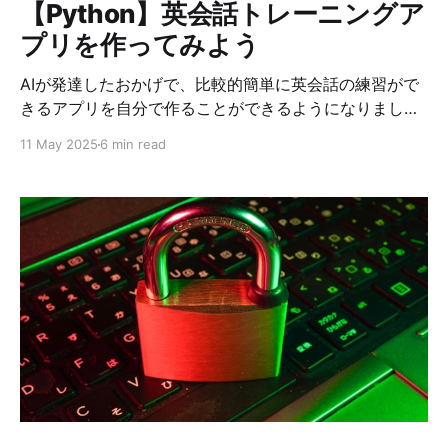
【Python】英会話トレーニングア
ドで解析・保存する。
プリを作ってみよう
AIが発達したおかげで、比較的簡単に英会話の練習がで
きるアプリを自分で作ることができるようになりまし
た。 今回は、 (1) 日本語で話すと、自然なアメリカ英会
11 May 2025
6 min read
話に翻訳して英語で話し、 (2) 英語で話すと、アメリカ
英会話として不自然だったり誤っていた場合は、英語を
訂正してくれて、さらに、話の続きを英会話として返答
してくれる アプリを作ってみました。 1. システム構成 1.
音声入力（ASR） * Enterキーを押した後に、マイクか
ら音声をキャプチャ。 Enterキーを再度押すまで音声を
記録。 * OpenAI Whisper（API / ローカルモデル）で文
字起こし 2. 言語判定 & 処理 * 文字起こし結果の言語を
判定（Whisper が返す language を使用） * 日本語 →
ChatGPT API に「自然なアメリカ英会話に翻訳して」も
らう * 英 語 → ChatGPT API に「不自然なら訂正し、
流れに合う英会話として返答して」もらう 3.