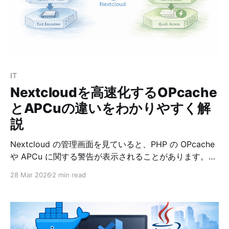
す。 Runnable r = new Runnable() { @Override public
void run() { System.out.println("Hello"); } }; これをラム
ダ式で書くと、次のように短くできます。 Runnable
IT
Nextcloudを高速化するOPcache
とAPCuの違いをわかりやすく解
説
Nextcloud の管理画面を見ていると、PHP の OPcache
や APCu に関する警告が表示されることがあります。
たとえば次のような内容です。 * OPcache の
28 Mar 2026
2 min read
interned_strings_buffer が不足している * メモリキャッ
シュが設定されていない * APCu が有効ではない このあ
たりは「名前は聞いたことがあるけれど、何が違うのか
わかりにくい」と感じやすいポイントです。 この記事で