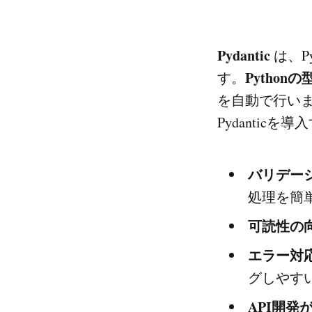
Pydantic
は、P
Pythonの型
す。
を自動で行い
Pydanti
バリデー
処理を簡
可読性の
エラー対
グしやす
API開発