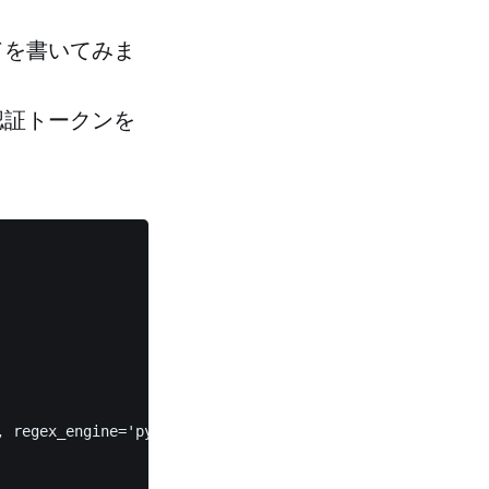
ードを書いてみま
認証トークンを
 regex_engine='python-re')  
