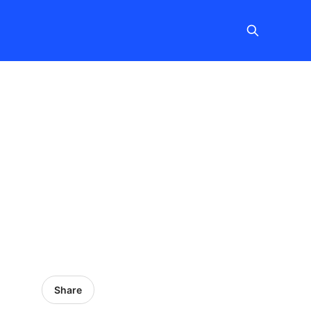
た
Share