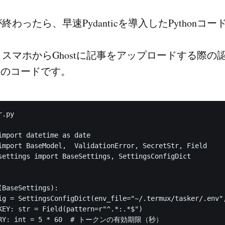
わったら、早速Pydanticを導入したPythonコ
スマホからGhostに記事をアップロードする際の
onのコードです。
.py

import datetime as date

import BaseModel,  ValidationError, SecretStr, Field

settings import BaseSettings, SettingsConfigDict

BaseSettings):

ig = SettingsConfigDict(env_file="~/.termux/tasker/.env",
KEY: str = Field(pattern=r"^.*:.*$")  

PIRY: int = 5 * 60  # トークンの有効期限（秒）
