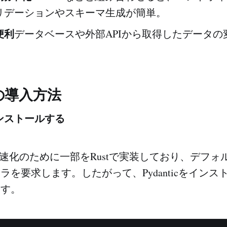
リデーションやスキーマ生成が簡単。
便利
データベースや外部APIから取得したデータの
icの導入方法
インストールする
 v2は高速化のために一部をRustで実装しており、デフ
イラを要求します。したがって、Pydanticをイン
ます。