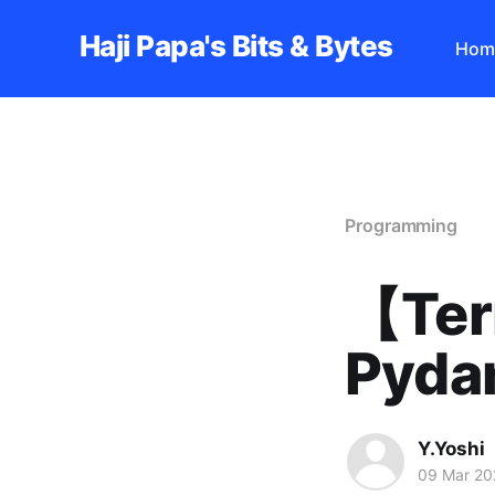
Haji Papa's Bits & Bytes
Hom
Programming
【Ter
Pyd
Y.Yoshi
09 Mar 20