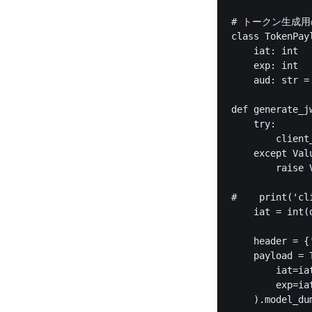
# トークン生成用
class TokenPay
    iat: int

    exp: int

    aud: str = 
def generate_j
    try:

        client
    except Valu
        raise 
#    print('cl
    iat = int(
    header = {
    payload = T
        iat=iat
        exp=ia
    ).model_dum