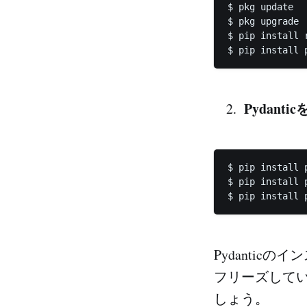
$ pkg update

$ pkg upgrade

$ pip install r
Pydan
$ pip install p
$ pip install 
$ pip install 
Pydanti
フリーズして
しょう。