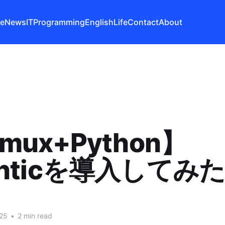
e
News
IT
Programming
English
Life
Contact
About
mux+Python】
anticを導入してみ
25
•
2 min read