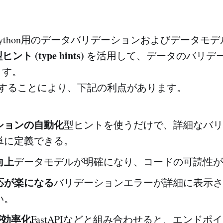
ython用のデータバリデーションおよびデータモ
ヒント (type hints)
を活用して、データのバリデ
ます。
cを導入することにより、下記の利点があります。
ションの自動化
型ヒントを使うだけで、詳細なバリ
単に定義できる。
向上
データモデルが明確になり、コードの可読性が
応が楽になる
バリデーションエラーが詳細に表示さ
い。
が効率化
FastAPIなどと組み合わせると、エンドポ