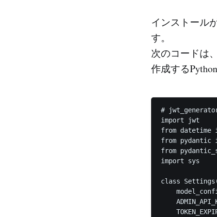
インストールが終
す。
次のコードは、
作成するPyth
# jwt_generator
import jwt

from datetime 
from pydantic 
from pydantic_
import sys

class Settings(
    model_conf
    ADMIN_API_
    TOKEN_EX