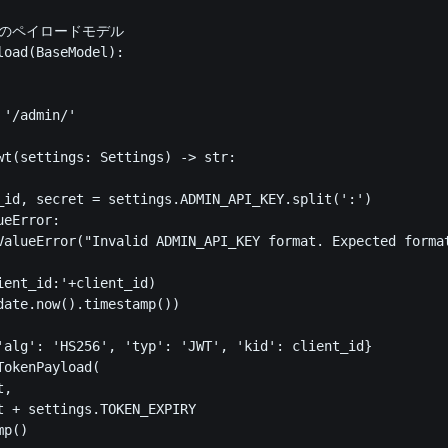
のペイロードモデル

load(BaseModel):

'/admin/'

wt(settings: Settings) -> str:

_id, secret = settings.ADMIN_API_KEY.split(':')

eError:

ValueError("Invalid ADMIN_API_KEY format. Expected format
ient_id:'+client_id)

date.now().timestamp())

'alg': 'HS256', 'typ': 'JWT', 'kid': client_id}

okenPayload(

,

t + settings.TOKEN_EXPIRY

p() 
