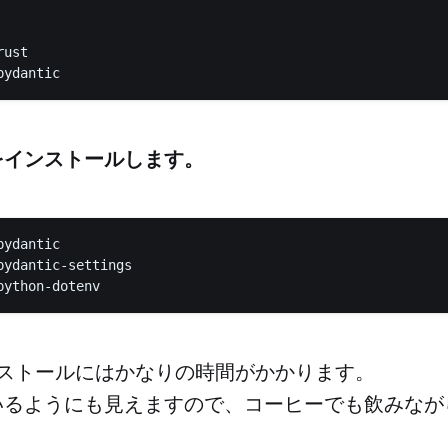
ust

ticをインストールします。
ydantic

pydantic-settings

python-dotenv
cのインストールにはかなりの時間がかかります。
いるようにも見えますので、コーヒーでも飲みなが