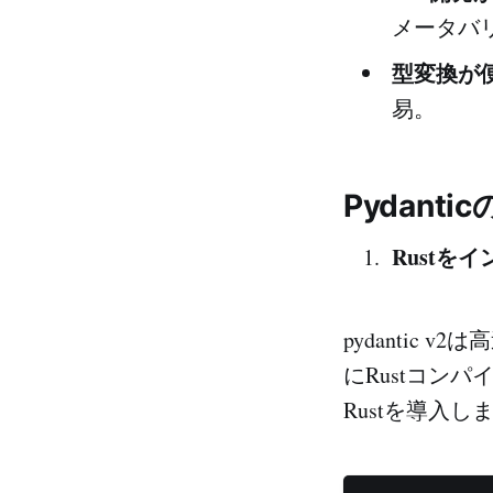
メータバ
型変換が
易。
Pydant
Rustを
pydantic
にRustコンパ
Rustを導入し