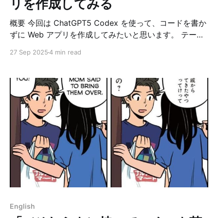
リを作成してみる
概要 今回は ChatGPT5 Codex を使って、コードを書か
ずに Web アプリを作成してみたいと思います。 テーマ
は、娘が高校受験を控えているので、英単語クイズアプ
27 Sep 2025
4 min read
リにしました。 勉強に役立ててもらえたらうれしいで
す。 手順 (1) VSCodeに「Codex - OpenAI's coding
agent」拡張をインストールします。 (2) Next.jsを使う
ことにしたので、環境を整えます。 $ nvm install --lts
$ nvm use --lts Now using node v22.19.0 (npm
v10.9.3) $ node -v v22.19.0 $ npm -v 10.
English