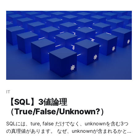
IPv4からでもアクセスできるように設定しました。 構成
IPv4網 → Oracle Cloud【nginx（リバースプロキシ）
→ WireGuard VPN】 → IPv6網 → 自宅サーバー
【WireGuard VPN → Nextcloud】 WireGuard経由での
アクセスを採用した理由 * 速い（カーネル実装 / UDP
ベース） * 設定がとてもシンプル * IPv4 ↔ IPv6 のブ
リッジングに強い * セキュリティが強固（最新暗号） *
Oracle Linux 8 でも標準対応 私のOracle Clound では、
下記の構成のインスタンスを使っています。 項目 内容
OS Oracle Linux 8.1 Shape VM.Standard.A1.Flex
IT
【SQL】3値論理
（True/False/Unknown?）
SQLには、ture, false だけでなく、unknownを含む3つ
の真理値があります。 なぜ、unknownが含まれるかと