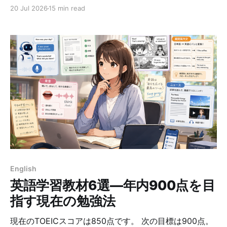
た。 一方で、使うAIモデルを選びたい、資料を自分の
20 Jul 2026
15 min read
PCで管理したい、音声解説の登場人物や声を自由に作り
たい、という要望もあります。そこで候補になるのが、
オープンソースのOpen Notebookです。 Open
Notebookは、NotebookLMと同じように資料を集め、
要約・検索・チャット・ノート作成・音声解説を行える
セルフホスト型アプリケーションです。OpenAIや
Googleだけでなく、OllamaなどのローカルLLM、
ElevenLabsなどの音声サービスも組み合わせられます。
公式GitHubでは、18以上のAIプロバイダー、全文・ベク
トル検索、複数話者のポッドキャスト、REST APIなどが
紹介されています。 この記事では、Open Notebook
1.13.0をDockerで構築した実例をもとに、NotebookLM
との違い、内部の仕組み、導入方法、OCR、複数人の音
English
声講義、GPU利用までまと
英語学習教材6選―年内900点を目
指す現在の勉強法
現在のTOEICスコアは850点です。 次の目標は900点。