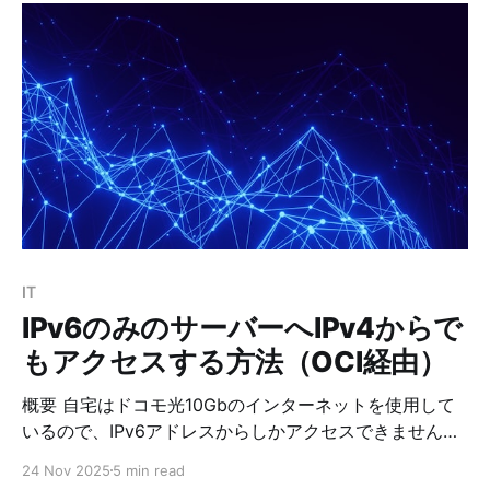
ホに自宅サーバーの秘密鍵を置きつつ、SSH Agent
Forwardingを使ってSSH接続を試みます。 SSH Agent
Forwardingを使うと下記のことが可能になります。 * 携
帯の SSH クライアントが秘密鍵を保持（外に出さな
い） * OCI にログインしたあと、OCI 上の SSH クライ
アントから自宅へ接続する時も、 鍵の署名だけを携帯に
問い合わせて実行する（鍵そのものは転送されない） *
つまり OCI に秘密鍵を置かずに、自宅サーバーへ SSH
が可能 2. 構成 * OCIと自宅サーバーの構成は、上記のブ
ログ「IPv6のみのサーバーへIPv4からでもアクセスする
方法」のとおりです。自宅サーバーは公開鍵認証でのア
IT
ク
IPv6のみのサーバーへIPv4からで
もアクセスする方法（OCI経由）
概要 自宅はドコモ光10Gbのインターネットを使用して
いるので、IPv6アドレスからしかアクセスできません。
これだと、自宅のサーバー上にNextcloudを稼働させて
24 Nov 2025
5 min read
いますが、非常に不便なのでオラクルクラウド経由で