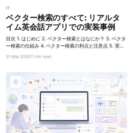
ケーションであれば、1ファイルで
IT
ベクター検索のすべて: リアルタ
イム英会話アプリでの実装事例
目次 1. はじめに 2. ベクター検索とはなにか？ 3. ベクタ
ー検索の仕組み 4. ベクター検索の利点と注意点 5. 実装
事例：リアルタイム英会話アプリでの活用 6. コード実装
31 May 2026
11 min read
例 7. 実装時の工夫 8. 補足・まとめ はじめに 現代のAI駆
動アプリケーションでは、大量のテキストデータの中か
ら関連情報を効率よく見つけることが重要です。本ブロ
グでは、ベクター検索という技術について、実際のアプ
リケーション事例を交えながら解説します。 題材となる
のは、リアルタイム英会話アプリです。このアプリは、
ユーザーが以前のやり取りに言及する際に、セマンティ
ック（意味的）に関連する過去の会話を自動的に検索
し、LLMの文脈に含めることで、より自然で一貫した会
話を実現しています。 ベクター検索とはなにか？ ベク
ター検索の定義 ベクター検索（Vector Search または