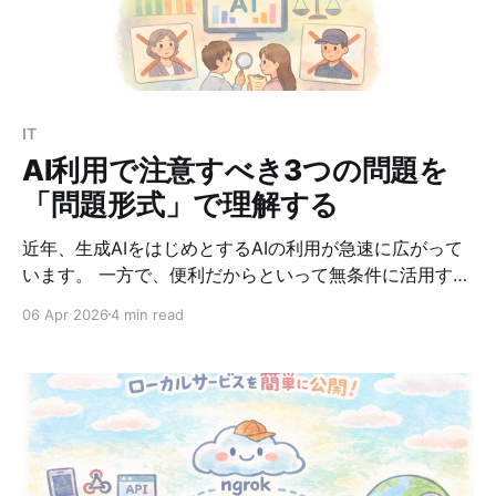
void run() { System.out.println("Hello"); } }; これをラム
ダ式で書くと、次のように短くできます。 Runnable
IT
AI利用で注意すべき3つの問題を
「問題形式」で理解する
近年、生成AIをはじめとするAIの利用が急速に広がって
います。 一方で、便利だからといって無条件に活用する
と、思わぬリスクを招くことがあります。 応用情報処理
06 Apr 2026
4 min read
試験でも、AIそのものの仕組みだけでなく、AI利用に伴
う問題点や統制の考え方が問われやすくなっています。
この記事では、AI利用に関する代表的な問題として次の
3つを取り上げます。 * ハルシネーション * 情報漏え
い・プライバシー侵害 * バイアスと公平性 それぞれにつ
いて、問題 → 解答 → 解説の流れで確認していきましょ
う。 1. ハルシネーション 生成AIに関する代表的な問題の