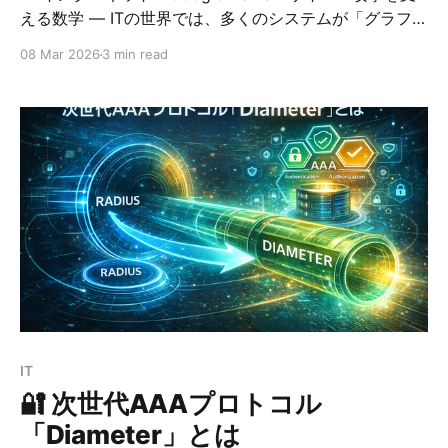
える数学 ― ITの世界では、多くのシステムが「グラフ」
という数学的なモデルで説明できます。 実は次のような
08 Mar 2026
3 min read
ものはすべて グラフ構造です。 * インターネット *
Google検索 * SNS * サイバー攻撃の経路 * AIの分析 本
記事では、IT分野でグラフ理論がどのように使われてい
るのかをわかりやすく解説します。 グラフ理論とは何か
まず、グラフ理論とは何かを簡単に説明します。 グラフ
とは ノード（点） + エッジ（線） で構成される構造で
す。 例： A ─ B \ / C ここでは * A, B, C → ノード * 線
→ エッジ になります。 この構造は 「もの同士の関係」
を表すのに非常に便利です。 インターネットは巨大なグ
ラフ インターネットの構造は、まさに巨大なグラフで
す。 要素 グラフ ルータ ノード 通信リンク エッジ
IT
🔐 次世代AAAプロトコル
「Diameter」とは