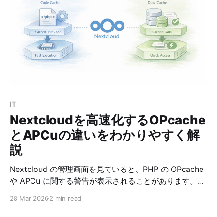
整理して解説します。 ngrokとは何か ngrokは、ローカ
ルPCやサーバーで動いているサービスを、インターネッ
ト越しに一時公開するためのツールです。 たとえば、
Ubuntuで localhost:8000 で動かしているアプリがある
とします。 通常、このアプリはそのマシン自身からしか
アクセスできません。 しかし、ngrokを使うと、次のよ
うな公開URLが発行されます。 https://xxxxxxx.ngrok-
free.dev .devの部分は、アカウント登録時の使用用途の
設定によって、.appとなることもあります。 このURLへ
IT
アクセスすると、ngro
Nextcloudを高速化するOPcache
とAPCuの違いをわかりやすく解
説
Nextcloud の管理画面を見ていると、PHP の OPcache
や APCu に関する警告が表示されることがあります。
たとえば次のような内容です。 * OPcache の
28 Mar 2026
2 min read
interned_strings_buffer が不足している * メモリキャッ
シュが設定されていない * APCu が有効ではない このあ