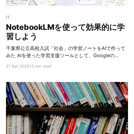
Semantic Search）は、テキスト、画像、音声などのデ
ータを高次元ベクトルに変換し、その類似度に基づいて
IT
検索を行う技術です。 従来のキーワード検索と異なり、
NotebookLMを使って効果的に学
ベクター
習しよう
千葉県公立高校入試「社会」の学習ノートをAIで作って
みた AIを使った学習支援ツールとして、Googleの
NotebookLM がとても便利です。 NotebookLMは、
27 Apr 2026
13 min read
PDF、Webサイト、YouTube動画、Googleドキュメン
ト、音声ファイルなどを「ソース」として登録し、その
内容をもとに質問に答えたり、要約、学習ガイド、音声
解説、クイズなどを作成したりできるAIツールです。
Google公式ヘルプでも、NotebookLMは「アイデアを
整理・洗練するためのAI搭載リサーチアシスタント」と
説明されています。 今回は、2027年度の千葉県公立高
校入試に向けて、社会の学習用ノートブックを作る とい
う例で、NotebookLMの使い方を紹介します。