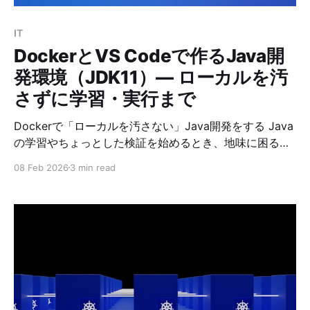
IT
DockerとVS Codeで作るJava開
発環境（JDK11）— ローカルを汚
さずに学習・実行まで
Dockerで「ローカルを汚さない」Java開発をする Java
の学習やちょっとした検証を始めるとき、地味に困るの
が開発環境です。 * PCにJDKを入れると、バージョン違
08 Feb 2026
3 min read
いでハマる * 既存の開発環境と競合する * 別PCへ移し
たときに再構築が面倒 そこでおすすめなのが Dockerコ
ンテナ内にJDKを用意して、VS Codeで編集するやり方
です。 この方法なら「PC側はほぼ手を入れず」、コン
テナを起動するだけで 同じJDK11環境をいつでも再現で
きます。 この記事では、VS Codeの Dev Containers を
使って、JDK11（Temurin）でJavaをコンパイル・実行
する最小構成を作ります。 ゴール * ローカルにJDKを入
れずにJavaを実行できる * VS Codeで編集し、コンテ