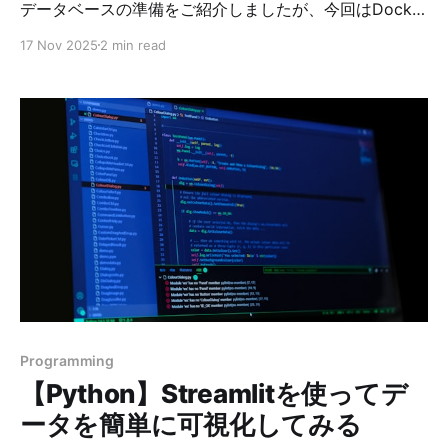
データベースの準備をご紹介しましたが、今回はDocker
を使って、もっと手軽に前回の学習環境を準備してみた
17 Nov 2025
2 min read
いと思います。 また、HeidiSQLのUbuntu版は日本語対
応がいまいちだったので、学習しづらかったため、今回
はphpMyAdminを導入してWebブラウザ上でSQLの学習
ができるようにもしてみました。 1. 手順 大まかな手順
は下記の通りです。 (1) mariadb-employees というカ
スタムイメージを作る (2) build 時に GitHub から
employees.sql等の必要なファイルをダウンロードし
て、 MariaDB の/opt/employees-db に配置 (3) コンテ
ナ初回起動時に シェルスクリプト が自動実行され、
employees DB にサンプルデータが入る (4)
phpMyAdmin から中身を触って学習できる 2️. ディレク
トリ構成 まずは、専用ディレクトリを作ります： mkdir
mariadb-employees cd
Programming
【Python】Streamlitを使ってデ
ータを簡単に可視化してみる