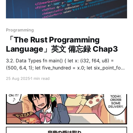
$ sudo apt update $ sudo apt install mariadb-client
mariadb-server -y 2. サンプルデータの入手 MySQL公
式のGitHubからダウンロードします。
https://github.com/datacharme
Programming
「The Rust Programming
Language」英文 備忘録 Chap3
3.2. Data Types fn main() { let x: (i32, f64, u8) =
(500, 6.4, 1); let five_hundred = x.0; let six_point_four
= x.1; let one = x.2; } This program creates the tuple x
25 Aug 2025
1 min read
and then accesses each element of the tuple using
their respective indices. indices [índəsìːz]