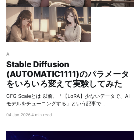
オンラボが用意されています。 しかもラボ環境は 無料
で利用可能。 「Kubernetes に興味はあるけれど、なか
なか踏み出せなかった」という方にも、ぜひ挑戦してい
ただきたい内容です。 クラウド環境に不慣れな方でも大
丈夫です。 コンピュートインスタンスの作成、ストレー
ジバケットの操作、IAM の設定、ファイアウォールの設
定、Web サーバーの導入といった、Kubernetes を学ぶ
AI
前段階の基礎知識もしっかり学べるため、安心
Stable Diffusion
(AUTOMATIC1111)のパラメータ
をいろいろ変えて実験してみた
CFG Scaleとは 以前、「【LoRA】少ないデータで、AI
モデルをチューニングする」という記事で
AUTOMATIC1111 を使用しましたが、パラメータについ
04 Jan 2026
4 min read
てはあまり触れていませんでした。 そこで今回は、
Stable Diffusion で重要なパラメータのひとつである
CFG Scale について解説していきたいと思います。 本