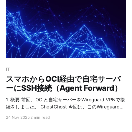
当は Nova Anime XL のような最近のモデルを使いたか
ったのですが、 RTX 2070（8GB）では VRAM 不足で、
まともに動かすことができませんでした (T_T) そのた
め、LoRA の記事でも使用した
abyssorangemix33WhiteMildCat をモデルとして使っ
ています。 なお、画像生成で使用したプロンプトは下記
の通りです。 anime style, mature and graceful young
woman with long brown hair, modern
IT
スマホからOCI経由で自宅サーバ
ーにSSH接続（Agent Forward）
1. 概要 前回、OCIと自宅サーバーをWireguard VPNで接
続をしました。 GhostGhost 今回は、このWireguard
VPNを通して、外出先でスマホからOCI経由で自宅サー
24 Nov 2025
2 min read
バーにSSH接続をさせていきます。 ただし、OCI上に自
宅サーバーの秘密鍵を置いておきたくはないので、スマ