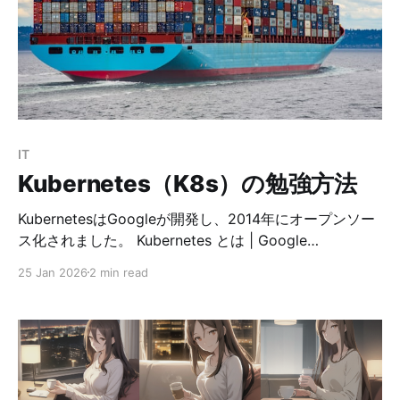
「Payara Server をそのままクラスタリング」は原則し
ない GlassFish 系の標準的なクラスタリング（DAS を中
心としたドメイン管理）は、**「ノードが固定される前
提」**の設計です。一方 Kubernetes では Pod は“消え
るもの”であり、再スケジュールされ、IP
IT
Kubernetes（K8s）の勉強方法
KubernetesはGoogleが開発し、2014年にオープンソー
ス化されました。 Kubernetes とは | Google
CloudKubernetes（K8s）は、コンテナ化されたアプリ
25 Jan 2026
2 min read
をどこにでもデプロイ、スケール、管理できるオープン
ソースのシステムです。Google Cloud が Kubernetes
を簡素化する仕組みをご覧ください。Google Cloud
Kubernetesを勉強しようとすると、最初のハードルが意
外と高いですよね。 そんな中、Google には
Kubernetes を学習するための教育コンテンツとハンズ