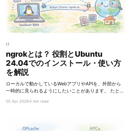
一つが、ハルシネーションです。 これは、AIが事実では
ない内容を、もっともらしく出力してしまう現象を指し
ます。 たとえば、存在しない規程や誤った手続を、あた
かも正しい情報であるかのように回答してしまうことが
あります。 問題1 ある企業では、生成AIを利用して社内
FAQの回答案を自動作成している。 運用開始後、AIが実
IT
在しない社内規程や誤った手続を回答に含める事例が発
ngrokとは？ 役割とUbuntu
生した。 この問題に関する記述として、最も適切なもの
を選べ
24.04でのインストール・使い方
を解説
ローカルで動かしているWebアプリやAPIを、外部から
一時的に見られるようにしたいことがあります。 たとえ
ば、Ubuntu上で開発中のアプリをスマホから確認したい
05 Apr 2026
4 min read
場合や、Webhookの受信テストをしたい場合です。 そ
のようなときに便利なのが ngrok です。 この記事で
は、ngrokの役割、Ubuntu 24.04でのインストール方
法、基本的な使い方を、初心者にもわかりやすいように