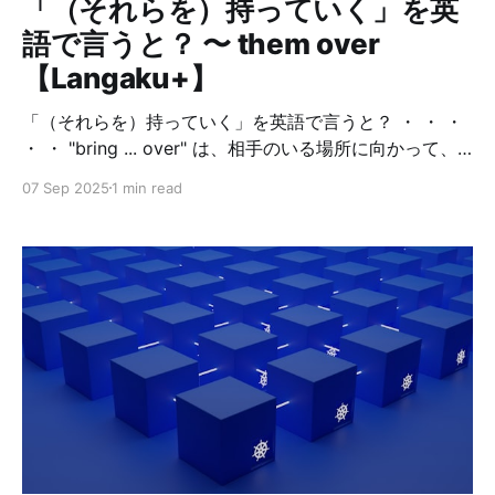
「（それらを）持っていく」を英
語で言うと？ 〜 them over
【Langaku+】
「（それらを）持っていく」を英語で言うと？ ・ ・ ・
・ ・ "bring ... over" は、相手のいる場所に向かって、
何かを持っていく／持ってくるという意味です。 bring
07 Sep 2025
1 min read
には、話し手がいる場所に「持ってくる」という意味
で、 overには、場所を超えて相手の場所にやってくると
いう方向性を加える語です。 したがって、話し手（少
年）や聞き手が、その場にいることが前提となります。
「bring over」と「take over」の違い * bring over：話
し手や聞き手がいる「こちら側」に持ってくる 例：I'll
bring it over to your house.（君の家に持って行ってあ
げるね） * take over：話し手がいる場所以外の「どこ
か」に持って行く 例：