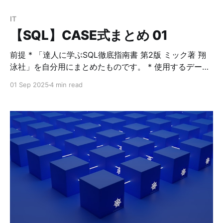
IT
【SQL】CASE式まとめ 01
前提 * 「達人に学ぶSQL徹底指南書 第2版 ミック著 翔
泳社」を自分用にまとめたものです。 * 使用するデータ
は、MySQL公式のemployeesのデータを使用していま
01 Sep 2025
4 min read
す。 【SQL】MySQL(MariaDB)を使ったSQL学習用のサ
ンプルデータベースの準備 CASE式概要 * CASE式を使
いこなせるかが、初級者と中級者の分かれ目 * CASE式
はある列の値を別の値に読み替えているだけ * 他のSQL
ツール（集約関数等）と組み合わせることで威力を発揮
する * やっかいなバグを防ぐために、ELSE句を必ず書
く（ELSE句を省略するとELSE NULL扱いとなる）
CASE式の演習 演習1：単純CASE式と検索CASE式 課
題：employeesテーブルを使って下記のデータを表示し
てください。 * 表示データ * emp_no * first_name *
last_name * gender Mは「Mail」、Fは「Femail」と
CASE式を使って表示 解答：CASE