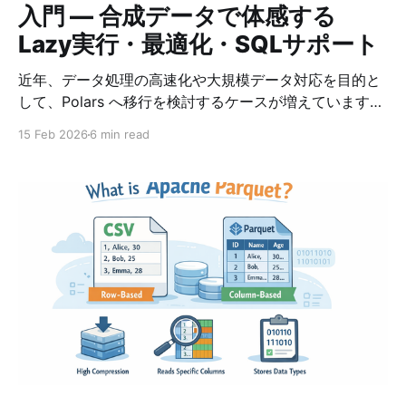
入門 ― 合成データで体感する
Lazy実行・最適化・SQLサポート
近年、データ処理の高速化や大規模データ対応を目的と
して、Polars へ移行を検討するケースが増えています。
Polarsは単なる「速いPandas」ではありません。 設計
15 Feb 2026
6 min read
思想そのものが異なり、クエリエンジン型のデータフレ
ームライブラリといえます。 本記事では、Pandas経験
者を対象に： * PandasとPolarsの設計思想の違い *
Lazy実行と最適化の仕組み * Streamingによるメモリ効
率 * SQLサポート * 実際に動かせるサンプルコード を、
サンプルデータを作成し、そのデータを使って解説しま
す。 外部データのダウンロードは不要です。 すべてこ
の記事内のコードだけで再現できます。 環境準備
python -m venv .venv source .venv/bin/activate pip
install -U polars pandas pyarrow numpy デモ用データ
を生成する 今回は架空のEC購買ログを生成します。 *
実在企業・実在人物のデータは含みません * ランダム生