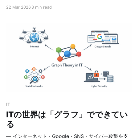
いう疑問から、SBOMツールを使った脆弱性チェックを
22 Mar 2026
3 min read
行ってみました。 今回は以下の構成を対象としていま
す。 * OS：Ubuntu 24.04 * アプリ：Nextcloud Hub
26（33.0.0） * 対象範囲：/var/www/nextcloud なぜ
Trivyを使うのか 脆弱性スキャンツールはいくつかあり
ますが、今回は Trivyを選択しました。 理由は以下の通
りです。 * SBOM生成と脆弱性スキャンを1ツールで実現
できる * OS / アプリ / コンテナまで幅広く対応 * CLIベ
ースで自動化しやすい Trivyのインストール（Ubuntu
24.04） 以下の手順でインストールできます。 $ sudo
apt update $ sudo apt install -y wget gnupg lsb-
release $ wget -qO - https:
IT
ITの世界は「グラフ」でできてい
る
― インターネット・Google・SNS・サイバー攻撃を支