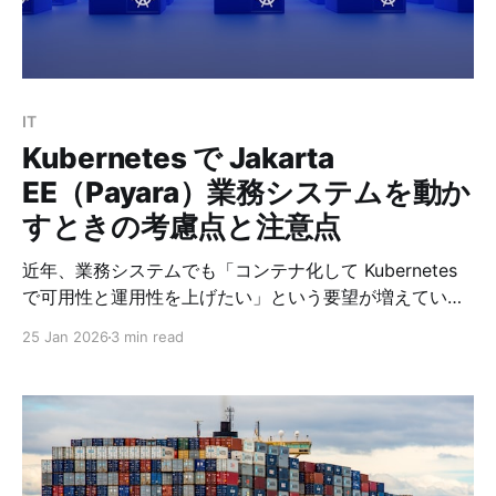
ナ内のJDK11で javac / java が使える * ディレクトリを
丸ごとコピーしても同じ環境で動く 前提 *
Docker（Docker Engine / Docker Desktop のどちらで
もOK） * VS Code * VS Cod
IT
Kubernetes で Jakarta
EE（Payara）業務システムを動か
すときの考慮点と注意点
近年、業務システムでも「コンテナ化して Kubernetes
で可用性と運用性を上げたい」という要望が増えていま
す。しかし、Jakarta EE（特に Payara Server）を単純
25 Jan 2026
3 min read
にコンテナへ入れるだけでは、Kubernetes の恩恵を最
大化できません。 この記事では、業務システムを
Payara Server で構築している場合に Kubernetes 化す
る際、必ず押さえるべきポイントをまとめます。クラウ
ド環境としては Oracle Cloud（OKE）を前提にしていま
すが、考え方自体はどのK8sにも共通します。 1.