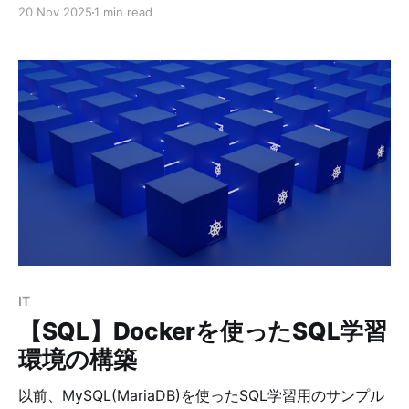
いう理由については、リレーショナルデータベースに
20 Nov 2025
1 min read
NULLが存在するからです。NULLは、そこに値がないこ
とを意味する記号であり、値ではありません。 値ではな
いので、下記の条件式は比較ができず、すべてunknown
となります。 1 = NULL 1 <> NULL 1 > NULL 1 < NULL
NULL = NULL ... 次に、true、false、unkownの力関係
は下記のとおりです。 【ANDの場合】 false >
unknown > true 【 ORの場合】 true > unknown >
false したがって、真理表は下記のとおりになります。
ANDtureunknownfalse truetrueunknownfalse
unknownunknownunknownfalse falsefalsefalsefalse
IT
【SQL】Dockerを使ったSQL学習
環境の構築
以前、MySQL(MariaDB)を使ったSQL学習用のサンプル