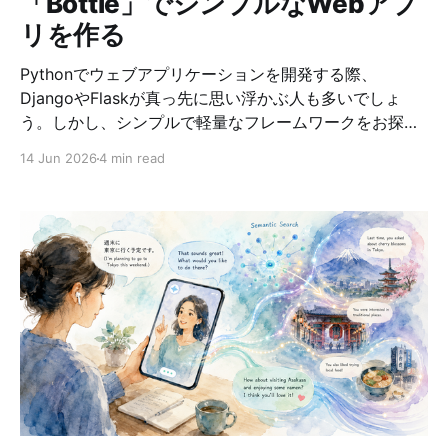
「Bottle」でシンプルなWebアプ
リを作る
Pythonでウェブアプリケーションを開発する際、
DjangoやFlaskが真っ先に思い浮かぶ人も多いでしょ
う。しかし、シンプルで軽量なフレームワークをお探し
でしたら、Bottle をお勧めします。 最近、Bottleについ
14 Jun 2026
4 min read
て学び、それを活用してQRコード生成ウェブアプリケー
ション「QRCode Maker」を作成しました。この記事で
は、Bottleの特徴や利点、そして実際の実装例をご紹介
します。 Bottleとは？ Bottle は、Python用の軽量なマ
イクロフレームワークです。DjangoやFlaskと比較する
と、機能を最小限に抑えた設計が特徴で、以下のような
特性があります。 Bottleの主な特徴 1. 極めてシンプルな
構成 * 依存関係が少なく、標準ライブラリのみで動作 *
インストールはpipで簡単にでき、依存ライブラリはほぼ
なし * 学習曲線が浅く、初心者にも優しい 2. 単一ファ
イルで構成可能 * フレームワーク全体がほぼ単一の
Pythonファイルで実装されている * 小〜中規模のアプリ