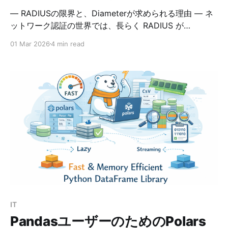
― RADIUSの限界と、Diameterが求められる理由 ― ネ
ットワーク認証の世界では、長らく RADIUS が
AAA（Authentication / Authorization / Accounting）
01 Mar 2026
4 min read
の中心的役割を果たしてきました。しかし近年、モバイ
ルネットワーク（4G/5G）、大規模 ISP、キャリアグレ
ードの網では、RADIUS では対応しきれない要求が増え
ています。 そこで登場したのが Diameter（ダイアメー
タ）。 その名の通り「RADIUS（半径）を2倍にした＝
より強力にした」ことを暗に示しており、将来を見据え
た AAA プロトコルとして IETF によって策定されまし
た。 この記事では、RADIUSの課題 → Diameterの優位
性 → 関連技術（AAA/SCTP/IPSec/TLS） の流れで、情
報処理安全確保支援士として理解しておきたいポイント
を詳しく解説します。 1. RADIUSの限界と課題点
RADIUS（Remote Authentication Dial-
IT
PandasユーザーのためのPolars