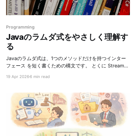
NotebookLMとは？ NotebookLMは、ひとことで言う
と、 自分が用意した資料をもとに回答してくれるAIノー
ト です。 通常の生成AIでは、AIが持っている一般的な知
識をもとに回答します。一方、NotebookLMでは、ユー
Programming
ザーがアップロードしたPDFやWebページなどの「ソー
Javaのラムダ式をやさしく理解す
ス」をもとに回答し
る
Javaのラムダ式は、1つのメソッドだけを持つインター
フェース を短く書くための構文です。 とくに Stream
API、Comparator、Runnable、イベント処理などで頻
19 Apr 2026
6 min read
繁に使われます。 この記事では、Javaのラムダ式につ
いて次の流れで整理します。 1. ラムダ式とは何か 2. 実
務でよく使うパターン 3. Runnable の意味と使いどころ
4. compare(a.length(), b.length()) が昇順になる理由 5.
身についたか確認するためのテスト ラムダ式とは まず
は、無名クラスとの違いを見るとイメージしやすいで
す。 無名クラスで Runnable を書くと次のようになりま
す。 Runnable r = new Runnable() { @Override public