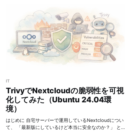
たりは「名前は聞いたことがあるけれど、何が違うのか
わかりにくい」と感じやすいポイントです。 この記事で
は、Nextcloud を快適に動かすうえで重要な OPcache
と APCu の違いを、初心者にもわかりやすく整理しま
す。 OPcacheとは？ OPcache は、PHPコードそのもの
を高速化する仕組みです。 通常 PHP は、アクセスのた
びに以下を繰り返します。 ① PHPファイルを読み込む
② コードを解析する ③ 実行用バイトコードに変換す
る ④ 実行する この「②と③」が毎回発生すると、
CPU に負荷がかかります。 そこで OPcache を使う
と、
IT
TrivyでNextcloudの脆弱性を可視
化してみた（Ubuntu 24.04環
境）
はじめに 自宅サーバーで運用しているNextcloudについ
て、 「最新版にしているけど本当に安全なのか？」 と