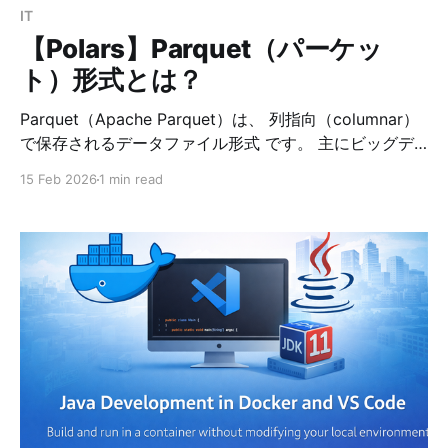
成なので著作権の問題はありません
IT
【Polars】Parquet（パーケッ
ト）形式とは？
Parquet（Apache Parquet）は、 列指向（columnar）
で保存されるデータファイル形式 です。 主にビッグデ
ータ処理の世界で広く使われています。 * Apache
15 Feb 2026
1 min read
Arrow系 * Spark * DuckDB * Polars * BigQuery *
Snowflake など、多くのデータ基盤で採用されていま
す。 CSVとの違い CSV（行指向） id,name,age
1,Alice,30 2,Bob,25 CSVは「行」単位で保存されていま
す。 * 1行ずつ並んでいる * 人間が読める * シンプル *
でも大規模処理には不向き Parquet（列指向） イメー
ジ： id列: 1,2,3,4,... name列: Alice,Bob,... age列: 30,