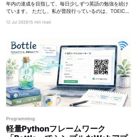
年内の達成を目指して、毎日少しずつ英語の勉強を続け
ています。 ただし、私が普段行っているのは、TOEICの
問題をひたすら解く勉強だけではありません。 英会話、
12 Jul 2026
15 min read
多読、ニュース動画、瞬間英作文、発音練習など、目的
の異なる教材やアプリを組み合わせています。 TOEICの
スコアを上げることも大切ですが、最終的には、英語を
読んだり聞いたりしたときに、日本語へ訳さず内容を理
解できるようになりたいと考えているからです。 この記
事では、現在使用している次の英語教材を紹介します。
* 自作のAI英会話アプリ * スタディサプリENGLISH *
Langaku * スピフル * ELSA Speak * News in Levels そ
れぞれの教材には得意分野があります。 一つのアプリで
すべてを学ぼうとするのではなく、鍛えたい英語力によ
って教材を使い分けるのが、現在の私の学習スタイルで
す。 とにかく文章量の多いTOEIC試験 現在、TOEICで
最も苦戦しているのが、リーディングセクションのPart
Programming
7です。
軽量Pythonフレームワーク