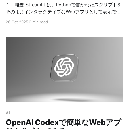
１．概要 Streamlit は、Pythonで書かれたスクリプトを
そのままインタラクティブなWebアプリとして表示でき
るオープンソースフレームワークです。 「データ分析を
26 Oct 2025
6 min read
Webアプリ化したいけれど、HTMLやJavaScriptを書く
のは面倒」というデータサイエンティストやエンジニア
に最適です。 * 開発元：Streamlit Inc.（現在は
Snowflake 社に買収済み） * 対象：データ分析・機械学
習・可視化・社内ツールなど ２．特徴 項目説明簡単な
記述普通のPythonスクリプトにst.write()などを追加す
るだけでアプリ化可能。即時反映コードを変更するとブ
ラウザが自動で更新される（ホットリロード機能）。豊
富なウィジェットスライダー・セレクトボックス・ファ
イルアップロードなどのUI要素が標準装備。データ可視
化連携matplotlib、plotly、pandasなどのグラフをその
まま表示可能。軽量なサーバー内蔵FlaskやFastAPIなど
の設定不要で、ローカルサーバーが自動で起動。デプロ
AI
イ容易streamlit cloud や Docker、または任
OpenAI Codexで簡単なWebアプ