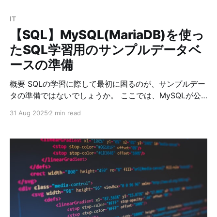
IT
【SQL】MySQL(MariaDB)を使っ
たSQL学習用のサンプルデータベ
ースの準備
概要 SQLの学習に際して最初に困るのが、サンプルデー
タの準備ではないでしょうか。 ここでは、MySQLが公
式で準備している「Employees」のサンプルデータベー
31 Aug 2025
2 min read
スの導入方法を取り上げます。 「Employees」は6つの
テーブルからなり、合計約400万レコードにも及ぶ大き
なサンプルです。 従業員、部署、部署所属履歴などを含
み、実際の業務構造に近いデータを使って、大規模デー
タの扱いや複雑なJOINの学習も行うことが可能です。
テーブル構造については、下記のサイトを参照してくだ
さい。
https://www3.ntu.edu.sg/home/ehchua/programming/
sql/SampleDatabases.html 導入手順 1. MariaDBの準備