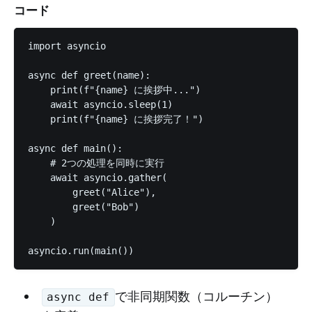
コード
import asyncio

async def greet(name):

    print(f"{name} に挨拶中...")

    await asyncio.sleep(1)

    print(f"{name} に挨拶完了！")

async def main():

    # 2つの処理を同時に実行

    await asyncio.gather(

        greet("Alice"),

        greet("Bob")

    )

で非同期関数（コルーチン）
async def