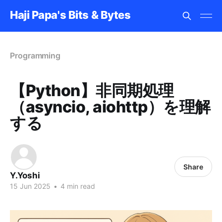
Haji Papa's Bits & Bytes
Programming
【Python】非同期処理
（asyncio, aiohttp）を理解
する
Share
Y.Yoshi
15 Jun 2025
•
4 min read