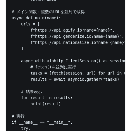
# メイン関数：複数のURLを並列で取得

async def main(name):

    urls = [

        f"https://api.agify.io?name={name}",

        f"https://api.genderize.io?name={name}",

        f"https://api.nationalize.io?name={name}"

    ]

    async with aiohttp.ClientSession() as session:

        # fetch()を並列に実行

        tasks = [fetch(session, url) for url in url
        results = await asyncio.gather(*tasks)

    # 結果表示

    for result in results:

        print(result)

# 実行

if __name__ == "__main__":

    try:
