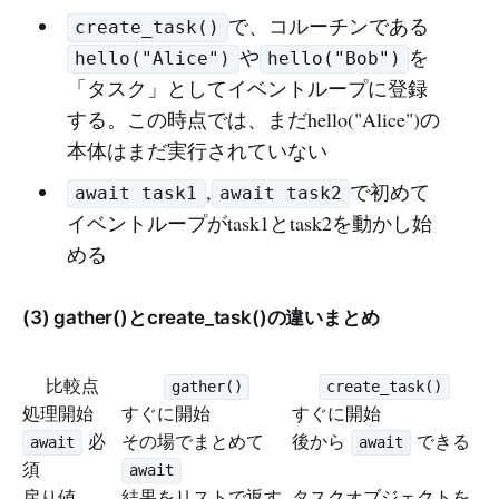
で、コルーチンである
create_task()
や
を
hello("Alice")
hello("Bob")
「タスク」としてイベントループに登録
する。この時点では、まだhello("Alice")の
本体はまだ実行されていない
,
で初めて
await task1
await task2
イベントループがtask1とtask2を動かし始
める
(3) gather()とcreate_task()の違いまとめ
比較点
gather()
create_task()
処理開始
すぐに開始
すぐに開始
必
その場でまとめて
後から
できる
await
await
須
await
戻り値
結果をリストで返す
タスクオブジェクトを