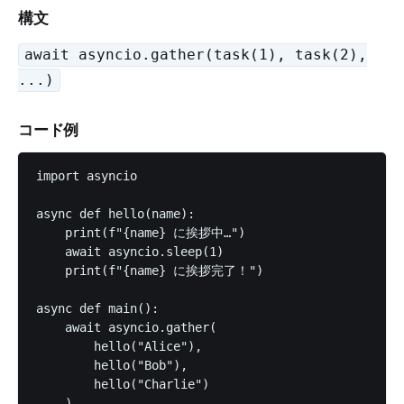
構文
await asyncio.gather(task(1), task(2),
...)
コード例
import asyncio

async def hello(name):

    print(f"{name} に挨拶中…")

    await asyncio.sleep(1)

    print(f"{name} に挨拶完了！")

async def main():

    await asyncio.gather(

        hello("Alice"),

        hello("Bob"),

        hello("Charlie")

    )
