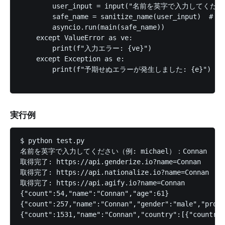
        user_input = input("名前を英字で入力してください
        safe_name = sanitize_name(user_input)  
        asyncio.run(main(safe_name))

    except ValueError as ve:

        print(f"入力エラー: {ve}")

    except Exception as e:

        print(f"予期せぬエラーが発生しました: {e}")    
実行例
$ python test.py 

名前を英字で入力してください（例: michael）：Connan

取得完了: https://api.genderize.io?name=Connan

取得完了: https://api.nationalize.io?name=Connan

取得完了: https://api.agify.io?name=Connan

{"count":54,"name":"Connan","age":61}

{"count":257,"name":"Connan","gender":"male","proba