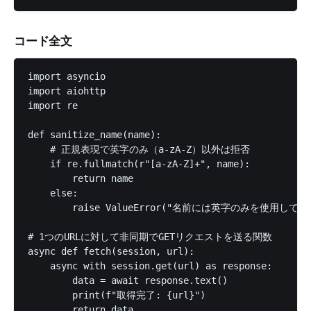
コード全文
import asyncio

import aiohttp

import re

def sanitize_name(name):

    # 正規表現で英字のみ（a-zA-Z）以外は拒否

    if re.fullmatch(r"[a-zA-Z]+", name):

        return name

    else:

        raise ValueError("名前には英字のみを使用してく
# 1つのURLに対して非同期でGETリクエストを送る関数

async def fetch(session, url):

    async with session.get(url) as response:

        data = await response.text()

        print(f"取得完了: {url}")

        return data
