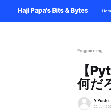
Haji Papa's Bits & Bytes
Hom
Programming
【Py
何だ
Y.Yoshi
22 Jun 20