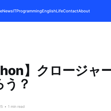
e
News
IT
Programming
English
Life
Contact
About
thon】クロージャ
ろう？
25
•
1 min read