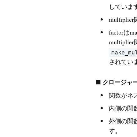
していま
multip
factor
multip
make_mu
されてい
■ クロージャ
関数がネ
内側の関
外側の関
す。