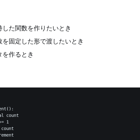
持した関数を作りたいとき
数を固定した形で渡したいとき
タを作るとき
nt():

l count

= 1

count

ement
