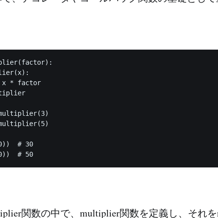
lier(factor):

ier(x):

x * factor

iplier

ultiplier(3)

ultiplier(5)

))  # 30

ltiplier関数の中で、multiplier関数を定義し、それをr