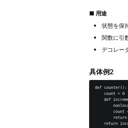
■ 用途
状態を保
関数に引
デコレー
具体例2
def counter():

    count = 0

    def increme
        nonloca
        count +
        return 
    return incr