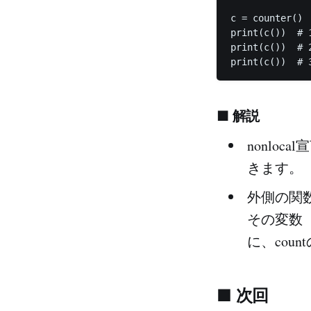
c = counter()

print(c())  # 1
print(c())  # 2
■ 解説
nonlo
きます。
外側の関数
その変数（
に、cou
■ 次回