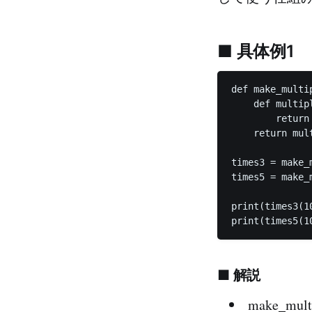
■ 具体例1
def make_multip
    def multipl
        return 
    return mult
times3 = make_m
times5 = make_m
print(times3(10
■ 解説
make_mu