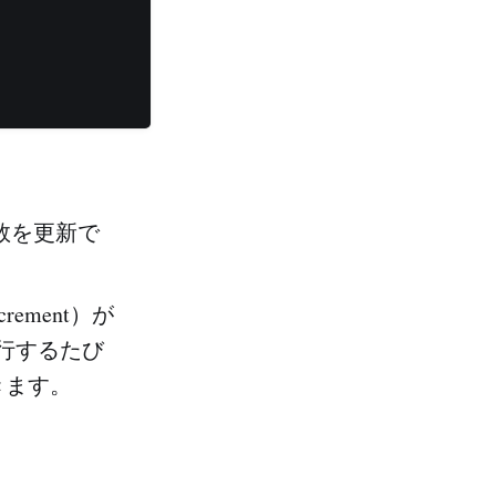
変数を更新で
ement）が
行するたび
きます。