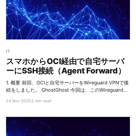
オンラボが用意されています。 しかもラボ環境は 無料
で利用可能。 「Kubernetes に興味はあるけれど、なか
なか踏み出せなかった」という方にも、ぜひ挑戦してい
ただきたい内容です。 クラウド環境に不慣れな方でも大
丈夫です。 コンピュートインスタンスの作成、ストレー
ジバケットの操作、IAM の設定、ファイアウォールの設
定、Web サーバーの導入といった、Kubernetes を学ぶ
IT
前段階の基礎知識もしっかり学べるため、安心
スマホからOCI経由で自宅サーバ
ーにSSH接続（Agent Forward）
1. 概要 前回、OCIと自宅サーバーをWireguard VPNで接
続をしました。 GhostGhost 今回は、このWireguard
VPNを通して、外出先でスマホからOCI経由で自宅サー
24 Nov 2025
2 min read
バーにSSH接続をさせていきます。 ただし、OCI上に自
宅サーバーの秘密鍵を置いておきたくはないので、スマ
ホに自宅サーバーの秘密鍵を置きつつ、SSH Agent
Forwardingを使ってSSH接続を試みます。 SSH Agent
Forwardingを使うと下記のことが可能になります。 * 携