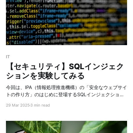
FLUSH PRIVILEGES; Query OK, 0 rows affected
(0.001 sec) ディレクトリの脆弱性の設定 MariaDBから
ファイルの作成が可能な/var/www/html/
IT
【セキュリティ】SQLインジェク
ションを実験してみる
今回は、IPA（情報処理推進機構）の「安全なウェブサイ
トの作り方」のはじめに登場するSQLインジェクション
について、実際にWEBサイトを構築して実験してみたい
29 Mar 2025
3 min read
と思います。 1. DBの作成 まずは、Webページからアク
セス可能なデータベースsectestを作成します。 今回は
MariaDBを使用しています。 MariaDB [(none)]> create
database if not exists sectest; //DB sectestを作成