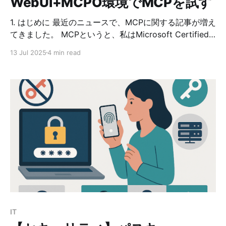
WebUI+MCPO環境でMCPを試す
1. はじめに 最近のニュースで、MCPに関する記事が増え
てきました。 MCPというと、私はMicrosoft Certified
Professional のことだと思ってしまいます ^^; が、 ここ
13 Jul 2025
4 min read
でのMCPは、Module Context Protocolの略で、LLMが
「外部のツール」と安全・柔軟につながるための標準プ
ロトコルのことを指します。 2. MCPの利用例 たとえ
ば、LLMに次のような依頼をしたとします。 「このペー
ジの内容を読んで要約して」 普通のLLMはWebにアクセ
スできないので何もできませんが、MCP対応のモデルな
ら * 「fetch」ツールを呼び出してWebページを取得 *
その結果を元にLLMが要約 というように、ツールを"使
って"推論できるようになります。 3. MCPの登場背景 も
ともとOpenAIやAnthropic、Googleなどは「Tool
Use」という仕組みを独自に実装していました。 でも、
それぞれやり方
IT