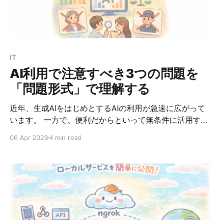
void run() { System.out.println("Hello"); } }; これをラム
ダ式で書くと、次のように短くできます。 Runnable
IT
AI利用で注意すべき3つの問題を
「問題形式」で理解する
近年、生成AIをはじめとするAIの利用が急速に広がって
います。 一方で、便利だからといって無条件に活用する
と、思わぬリスクを招くことがあります。 応用情報処理
06 Apr 2026
4 min read
試験でも、AIそのものの仕組みだけでなく、AI利用に伴
う問題点や統制の考え方が問われやすくなっています。
この記事では、AI利用に関する代表的な問題として次の
3つを取り上げます。 * ハルシネーション * 情報漏え
い・プライバシー侵害 * バイアスと公平性 それぞれにつ
いて、問題 → 解答 → 解説の流れで確認していきましょ
う。 1. ハルシネーション 生成AIに関する代表的な問題の