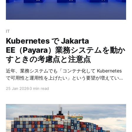
ナ内のJDK11で javac / java が使える * ディレクトリを
丸ごとコピーしても同じ環境で動く 前提 *
Docker（Docker Engine / Docker Desktop のどちらで
もOK） * VS Code * VS Cod
IT
Kubernetes で Jakarta
EE（Payara）業務システムを動か
すときの考慮点と注意点
近年、業務システムでも「コンテナ化して Kubernetes
で可用性と運用性を上げたい」という要望が増えていま
す。しかし、Jakarta EE（特に Payara Server）を単純
25 Jan 2026
3 min read
にコンテナへ入れるだけでは、Kubernetes の恩恵を最
大化できません。 この記事では、業務システムを
Payara Server で構築している場合に Kubernetes 化す
る際、必ず押さえるべきポイントをまとめます。クラウ
ド環境としては Oracle Cloud（OKE）を前提にしていま
すが、考え方自体はどのK8sにも共通します。 1.