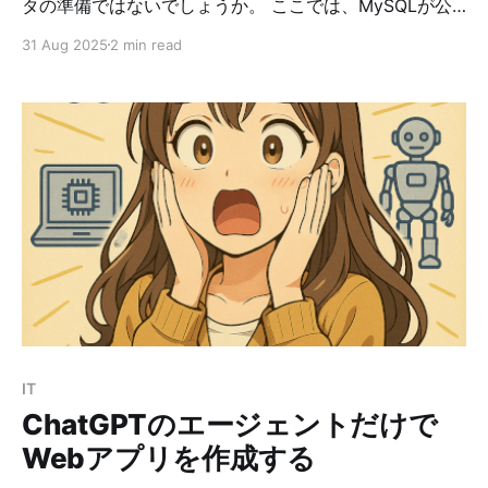
タの準備ではないでしょうか。 ここでは、MySQLが公
式で準備している「Employees」のサンプルデータベー
31 Aug 2025
2 min read
スの導入方法を取り上げます。 「Employees」は6つの
テーブルからなり、合計約400万レコードにも及ぶ大き
なサンプルです。 従業員、部署、部署所属履歴などを含
み、実際の業務構造に近いデータを使って、大規模デー
タの扱いや複雑なJOINの学習も行うことが可能です。
テーブル構造については、下記のサイトを参照してくだ
さい。
https://www3.ntu.edu.sg/home/ehchua/programming/
sql/SampleDatabases.html 導入手順 1. MariaDBの準備
$ sudo apt update $ sudo apt install mariadb-client
mariadb-server -y 2. サンプルデータの入手 MySQL公
式のGitHubからダウンロードします。
https://github.com/datacharme
IT
ChatGPTのエージェントだけで
Webアプリを作成する