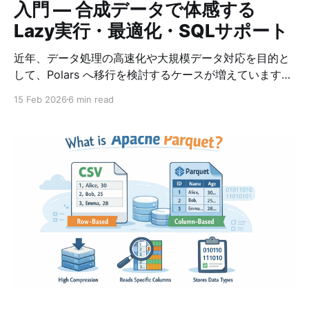
入門 ― 合成データで体感する
Lazy実行・最適化・SQLサポート
近年、データ処理の高速化や大規模データ対応を目的と
して、Polars へ移行を検討するケースが増えています。
Polarsは単なる「速いPandas」ではありません。 設計
15 Feb 2026
6 min read
思想そのものが異なり、クエリエンジン型のデータフレ
ームライブラリといえます。 本記事では、Pandas経験
者を対象に： * PandasとPolarsの設計思想の違い *
Lazy実行と最適化の仕組み * Streamingによるメモリ効
率 * SQLサポート * 実際に動かせるサンプルコード を、
サンプルデータを作成し、そのデータを使って解説しま
す。 外部データのダウンロードは不要です。 すべてこ
の記事内のコードだけで再現できます。 環境準備
python -m venv .venv source .venv/bin/activate pip
install -U polars pandas pyarrow numpy デモ用データ
を生成する 今回は架空のEC購買ログを生成します。 *
実在企業・実在人物のデータは含みません * ランダム生
成なので著作権の問題はありません