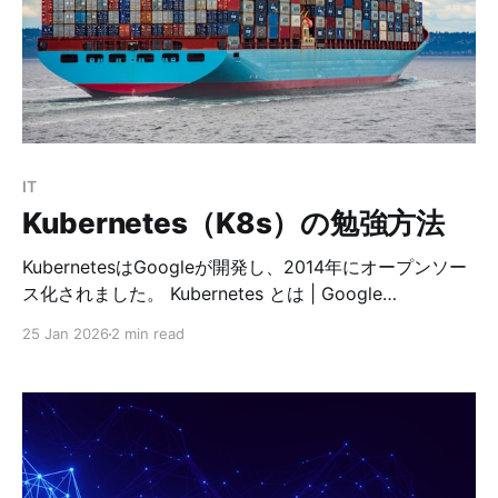
「Payara Server をそのままクラスタリング」は原則し
ない GlassFish 系の標準的なクラスタリング（DAS を中
心としたドメイン管理）は、**「ノードが固定される前
提」**の設計です。一方 Kubernetes では Pod は“消え
るもの”であり、再スケジュールされ、IP
IT
Kubernetes（K8s）の勉強方法
KubernetesはGoogleが開発し、2014年にオープンソー
ス化されました。 Kubernetes とは | Google
CloudKubernetes（K8s）は、コンテナ化されたアプリ
25 Jan 2026
2 min read
をどこにでもデプロイ、スケール、管理できるオープン
ソースのシステムです。Google Cloud が Kubernetes
を簡素化する仕組みをご覧ください。Google Cloud
Kubernetesを勉強しようとすると、最初のハードルが意
外と高いですよね。 そんな中、Google には
Kubernetes を学習するための教育コンテンツとハンズ