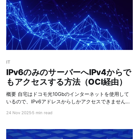
帯の SSH クライアントが秘密鍵を保持（外に出さな
い） * OCI にログインしたあと、OCI 上の SSH クライ
アントから自宅へ接続する時も、 鍵の署名だけを携帯に
問い合わせて実行する（鍵そのものは転送されない） *
つまり OCI に秘密鍵を置かずに、自宅サーバーへ SSH
が可能 2. 構成 * OCIと自宅サーバーの構成は、上記のブ
ログ「IPv6のみのサーバーへIPv4からでもアクセスする
方法」のとおりです。自宅サーバーは公開鍵認証でのア
IT
ク
IPv6のみのサーバーへIPv4からで
もアクセスする方法（OCI経由）
概要 自宅はドコモ光10Gbのインターネットを使用して
いるので、IPv6アドレスからしかアクセスできません。
これだと、自宅のサーバー上にNextcloudを稼働させて
24 Nov 2025
5 min read
いますが、非常に不便なのでオラクルクラウド経由で
IPv4からでもアクセスできるように設定しました。 構成
IPv4網 → Oracle Cloud【nginx（リバースプロキシ）
→ WireGuard VPN】 → IPv6網 → 自宅サーバー