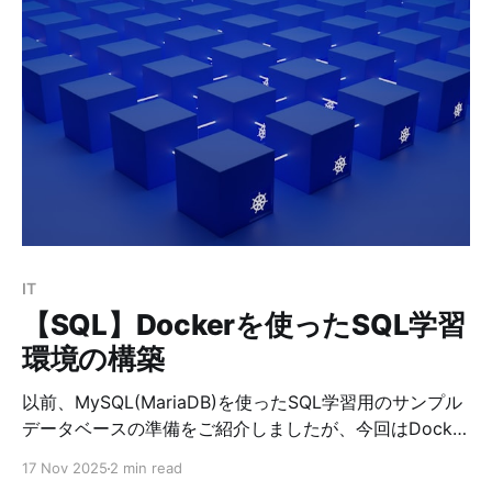
いので、下記の条件式は比較ができず、すべてunknown
となります。 1 = NULL 1 <> NULL 1 > NULL 1 < NULL
NULL = NULL ... 次に、true、false、unkownの力関係
は下記のとおりです。 【ANDの場合】 false >
unknown > true 【 ORの場合】 true > unknown >
false したがって、真理表は下記のとおりになります。
ANDtureunknownfalse truetrueunknownfalse
unknownunknownunknownfalse falsefalsefalsefalse
IT
【SQL】Dockerを使ったSQL学習
環境の構築
以前、MySQL(MariaDB)を使ったSQL学習用のサンプル
データベースの準備をご紹介しましたが、今回はDocker
を使って、もっと手軽に前回の学習環境を準備してみた
17 Nov 2025
2 min read
いと思います。 また、HeidiSQLのUbuntu版は日本語対