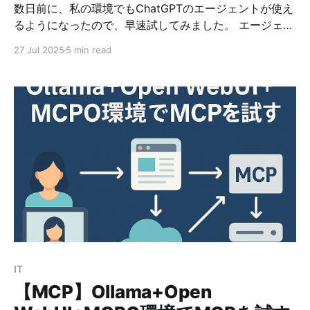
数日前に、私の環境でもChatGPTのエージェントが使え
るようになったので、早速試してみました。 エージェン
トへの切り替え ChatGPTのテキスト入力欄の［ツー
27 Jul 2025
5 min read
ル］から「エージェントモード」を選択します。 今回は
「情報源」として「ウェブ検索」を選択しました。 プロ
ンプト プロンプトには、下記を入力して実行してみま
す。 Ubuntu24.04上で下記の要件のアプリケーションを
作成したい。 - Git Hub上にあるDockerイメージを利用
- ITセキュリティに関連する書籍の情報を入力・更新・
削除できるWebアプリケーションを作成 - プログラミン
グ言語はPythonを使用 - Pythonとデータベースとのや
り取りはORMを使用 - フレームワークを使用してもよ
い。 応答 約4分後に下記が出力されました。 承知しま
した。Ubuntu 24.04環境で、GitHub上のDockerイメー
ジを利用し、ITセキュリティ関連書籍をCRUD操作でき
るPython Webアプリケーションを構築します。ORMを
IT
使用してデータベースとのやり取り
【MCP】Ollama+Open