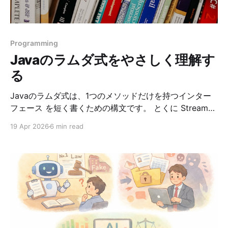
と、 自分が用意した資料をもとに回答してくれるAIノー
ト です。 通常の生成AIでは、AIが持っている一般的な知
識をもとに回答します。一方、NotebookLMでは、ユー
Programming
ザーがアップロードしたPDFやWebページなどの「ソー
Javaのラムダ式をやさしく理解す
ス」をもとに回答し
る
Javaのラムダ式は、1つのメソッドだけを持つインター
フェース を短く書くための構文です。 とくに Stream
API、Comparator、Runnable、イベント処理などで頻
19 Apr 2026
6 min read
繁に使われます。 この記事では、Javaのラムダ式につ
いて次の流れで整理します。 1. ラムダ式とは何か 2. 実
務でよく使うパターン 3. Runnable の意味と使いどころ
4. compare(a.length(), b.length()) が昇順になる理由 5.
身についたか確認するためのテスト ラムダ式とは まず
は、無名クラスとの違いを見るとイメージしやすいで
す。 無名クラスで Runnable を書くと次のようになりま
す。 Runnable r = new Runnable() { @Override public