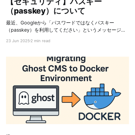
【セキュリティ】パスキー
（passkey）について
最近、Googleから「パスワードではなくパスキー
（passkey）を利用してください」というメッセージが
届きました。 パスキーは近年注目を集めている認証技術
23 Jun 2025
2 min read
の一つです。そこで今回は、パスキーはパスワードと何
が違うのか？ そして、どのような仕組みで安全性を実現
しているのか？について、分かりやすく解説します。 ■
概要 パスキー（passkey）は、FIDO2標準に基づいた新
しいパスワードレス認証方式です。GoogleやApple、
Microsoftなどが推進しており、ユーザーがパスワード
を覚えずに安全にログインできる仕組みです。 FIDO2標
準について FIDO2（ファイド・ツー）標準とは、パスワ
ードの代わりに、より安全で簡単なログイン方法を提供
するための国際的な標準です。 FIDO2を構成する技術
技術名 内容 WebAuthn ブラウザやWebサイトがFIDO認
証を使うための「仕組み」 CTAP（シータップ） パソコ
ンやスマホがセキュリティキーなどの「認証デバイス」