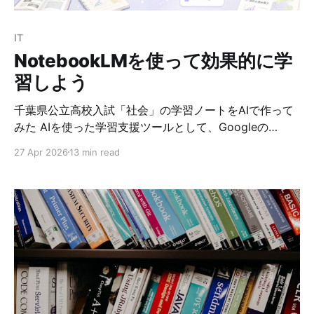
Semantic Search）は、テキスト、画像、音声などのデ
ータを高次元ベクトルに変換し、その類似度に基づいて
IT
検索を行う技術です。 従来のキーワード検索と異なり、
NotebookLMを使って効果的に学
ベクター
習しよう
千葉県公立高校入試「社会」の学習ノートをAIで作って
みた AIを使った学習支援ツールとして、Googleの
NotebookLM がとても便利です。 NotebookLMは、
27 Apr 2026
13 min read
PDF、Webサイト、YouTube動画、Googleドキュメン
ト、音声ファイルなどを「ソース」として登録し、その
内容をもとに質問に答えたり、要約、学習ガイド、音声
解説、クイズなどを作成したりできるAIツールです。
Google公式ヘルプでも、NotebookLMは「アイデアを
整理・洗練するためのAI搭載リサーチアシスタント」と
説明されています。 今回は、2027年度の千葉県公立高
校入試に向けて、社会の学習用ノートブックを作る とい
う例で、NotebookLMの使い方を紹介します。
NotebookLMとは？ NotebookLMは、ひとことで言う