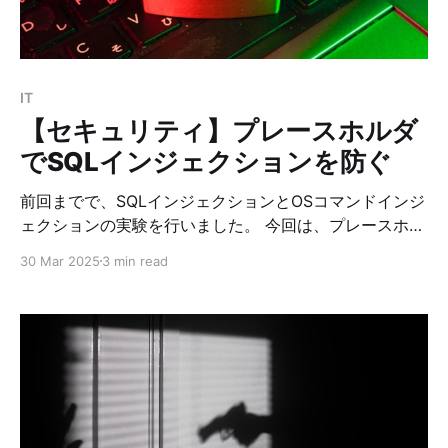
ChatGPTのようにローカル環境でLLMが扱えるようにな
ります！ 3. Dockerを使った構築手順 ① 必要環境 *
Docker & Docker Compose v2 がインストール済みで
あること ② docker-
IT
【セキュリティ】プレースホルダ
でSQLインジェクションを防ぐ
前回までで、SQLインジェクションとOSコマンドインジ
ェクションの実験を行いました。 今回は、プレースホル
ダという機能を使って、PHPコードをSQLインジェクシ
30 Mar 2025
3 min read
ョンができない安全なコードにしていきたいと思いま
す。 次のコードは、前回まで使用していたsectest.php
の内容です。 <?php $servername = "localhost";
$username = "sectest"; // DB sectestにアクセスするユ
ーザー $password = "sectestpass"; $dbname =
"sectest"; $conn = new mysqli($servername,
$username, $password, $dbname); // エラー確認 if
($conn->connect_error) { die("Connection failed: " .