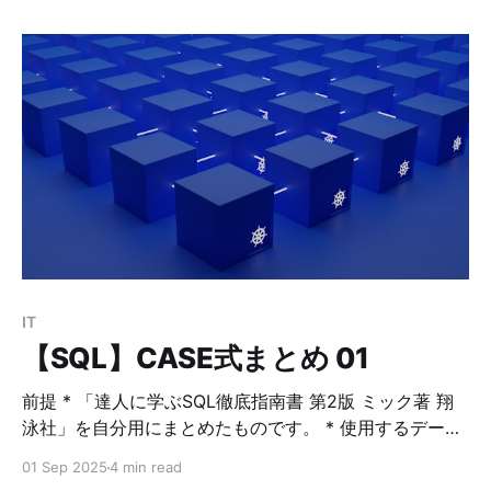
応がいまいちだったので、学習しづらかったため、今回
はphpMyAdminを導入してWebブラウザ上でSQLの学習
ができるようにもしてみました。 1. 手順 大まかな手順
は下記の通りです。 (1) mariadb-employees というカ
スタムイメージを作る (2) build 時に GitHub から
employees.sql等の必要なファイルをダウンロードし
て、 MariaDB の/opt/employees-db に配置 (3) コンテ
ナ初回起動時に シェルスクリプト が自動実行され、
employees DB にサンプルデータが入る (4)
phpMyAdmin から中身を触って学習できる 2️. ディレク
トリ構成 まずは、専用ディレクトリを作ります： mkdir
mariadb-employees cd
IT
【SQL】CASE式まとめ 01
前提 * 「達人に学ぶSQL徹底指南書 第2版 ミック著 翔
泳社」を自分用にまとめたものです。 * 使用するデータ
は、MySQL公式のemployeesのデータを使用していま
01 Sep 2025
4 min read
す。 【SQL】MySQL(MariaDB)を使ったSQL学習用のサ