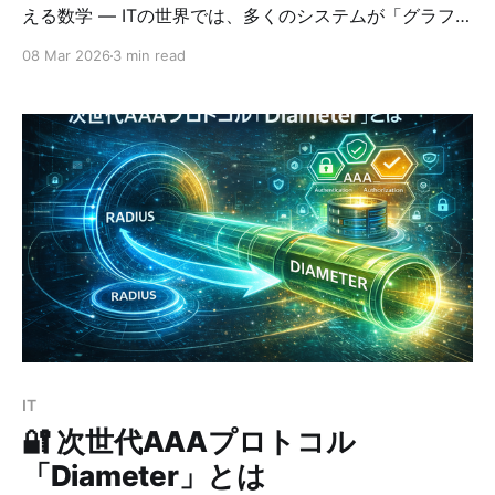
える数学 ― ITの世界では、多くのシステムが「グラフ」
という数学的なモデルで説明できます。 実は次のような
08 Mar 2026
3 min read
ものはすべて グラフ構造です。 * インターネット *
Google検索 * SNS * サイバー攻撃の経路 * AIの分析 本
記事では、IT分野でグラフ理論がどのように使われてい
るのかをわかりやすく解説します。 グラフ理論とは何か
まず、グラフ理論とは何かを簡単に説明します。 グラフ
とは ノード（点） + エッジ（線） で構成される構造で
す。 例： A ─ B \ / C ここでは * A, B, C → ノード * 線
→ エッジ になります。 この構造は 「もの同士の関係」
を表すのに非常に便利です。 インターネットは巨大なグ
ラフ インターネットの構造は、まさに巨大なグラフで
す。 要素 グラフ ルータ ノード 通信リンク エッジ
IT
🔐 次世代AAAプロトコル
「Diameter」とは