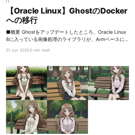
IT
とやりとりするための規格 FIDO2の利用方法 * F
【Oracle Linux】GhostのDocker
への移行
■概要 Ghostをアップデートしたところ、Oracle Linux
8に入っている画像処理のライブラリが、Armベースに
対応していないとエラー表示されてしまいました。 そこ
01 Jun 2025
2 min read
で、DockerhubにARM対応のGhostイメージがあったの
で、そちらに移行することにしました。 ■環境 Armベー
スのインスタンス Oracle Linux 8 nginx MariaDB ■作
業手順 1. 現在のGhostのバックアップ Ubuntu環境では
ないため、ghost backupが正常に終了しないので、手動
でバックアップします。 # （$…の部分は自分の環境に
合わせてください） # DBのバックアップ $ mysqldump
-u "$DB_USER" -p"$DB_PASSWORD" "$DB_NAME" >
"$BACKUP_DIR/db-$DATE.sql" # Ghostのコンテンツフ
ォルダ（/var/