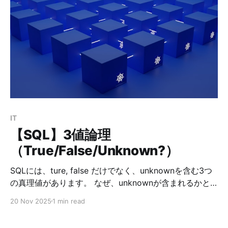
【WireGuard VPN → Nextcloud】 WireGuard経由での
アクセスを採用した理由 * 速い（カーネル実装 / UDP
ベース） * 設定がとてもシンプル * IPv4 ↔ IPv6 のブ
リッジングに強い * セキュリティが強固（最新暗号） *
Oracle Linux 8 でも標準対応 私のOracle Clound では、
下記の構成のインスタンスを使っています。 項目 内容
OS Oracle Linux 8.1 Shape VM.Standard.A1.Flex
IT
【SQL】3値論理
（True/False/Unknown?）
SQLには、ture, false だけでなく、unknownを含む3つ
の真理値があります。 なぜ、unknownが含まれるかと
いう理由については、リレーショナルデータベースに
20 Nov 2025
1 min read
NULLが存在するからです。NULLは、そこに値がないこ
とを意味する記号であり、値ではありません。 値ではな