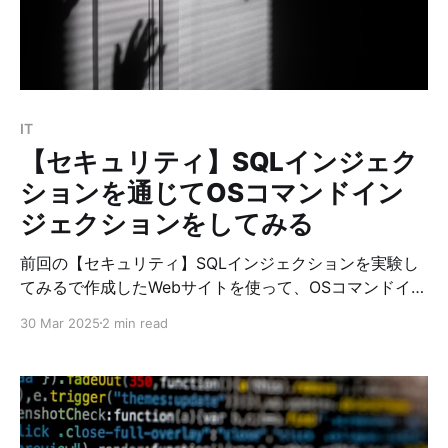
$conn->connect_error)
IT
【セキュリティ】SQLインジェク
ションを通じてOSコマンドイン
ジェクションをしてみる
前回の【セキュリティ】SQLインジェクションを実験し
てみるで作成したWebサイトを使って、OSコマンドイン
ジェクションを試みたいと思います。 1. 脆弱性の設定
30 Mar 2025
2 min read
まずは、脆弱性を作ります。 DBの脆弱性の設定 DBのユ
ーザーsectestにFILE権限を付与しておきます。 DBの管
理者権限で下記を実行します。 MariaDB [(none)]>
GRANT FILE ON . TO 'sectest'@'localhost'; Query OK,
0 rows affected (0.007 sec) MariaDB [(none)]>