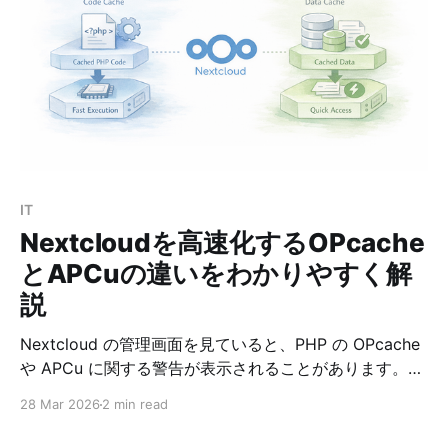
整理して解説します。 ngrokとは何か ngrokは、ローカ
ルPCやサーバーで動いているサービスを、インターネッ
ト越しに一時公開するためのツールです。 たとえば、
Ubuntuで localhost:8000 で動かしているアプリがある
とします。 通常、このアプリはそのマシン自身からしか
アクセスできません。 しかし、ngrokを使うと、次のよ
うな公開URLが発行されます。 https://xxxxxxx.ngrok-
free.dev .devの部分は、アカウント登録時の使用用途の
設定によって、.appとなることもあります。 このURLへ
IT
アクセスすると、ngro
Nextcloudを高速化するOPcache
とAPCuの違いをわかりやすく解
説
Nextcloud の管理画面を見ていると、PHP の OPcache
や APCu に関する警告が表示されることがあります。
たとえば次のような内容です。 * OPcache の
28 Mar 2026
2 min read
interned_strings_buffer が不足している * メモリキャッ
シュが設定されていない * APCu が有効ではない このあ