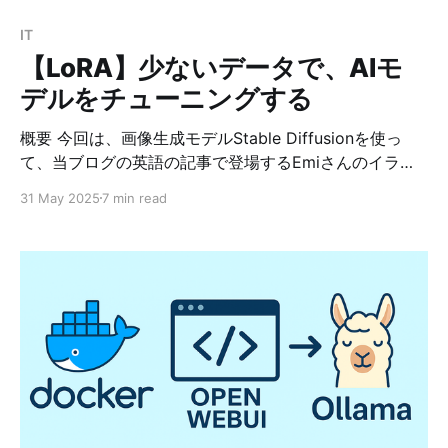
IT
【LoRA】少ないデータで、AIモ
デルをチューニングする
概要 今回は、画像生成モデルStable Diffusionを使っ
て、当ブログの英語の記事で登場するEmiさんのイラス
トが簡単に生成できるようにしたいと思います。 そのた
31 May 2025
7 min read
めに、LoRAという技術を使います。 LoRA（Low-Rank
Adaptation）とは、AIモデルのファインチューニングを
効率的に行うための技術です。特に大規模言語モデル
（LLM）や画像生成AIの微調整に用いられ、少ない計算
資源で高品質なカスタマイズを可能にします。 LoRA
は、モデルの重みを直接変更するのではなく、低ランク
の行列を挿入して学習することで、従来のファインチュ
ーニングよりも少ない計算コストで高い性能を維持でき
ます。 🧠 LoRAの数学的な挿入位置 元の重み W を以下
のように拡張します： W' = W + α * (BA) A：低ランク