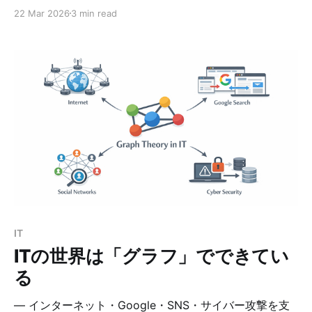
いう疑問から、SBOMツールを使った脆弱性チェックを
22 Mar 2026
3 min read
行ってみました。 今回は以下の構成を対象としていま
す。 * OS：Ubuntu 24.04 * アプリ：Nextcloud Hub
26（33.0.0） * 対象範囲：/var/www/nextcloud なぜ
Trivyを使うのか 脆弱性スキャンツールはいくつかあり
ますが、今回は Trivyを選択しました。 理由は以下の通
りです。 * SBOM生成と脆弱性スキャンを1ツールで実現
できる * OS / アプリ / コンテナまで幅広く対応 * CLIベ
ースで自動化しやすい Trivyのインストール（Ubuntu
24.04） 以下の手順でインストールできます。 $ sudo
apt update $ sudo apt install -y wget gnupg lsb-
release $ wget -qO - https:
IT
ITの世界は「グラフ」でできてい
る
― インターネット・Google・SNS・サイバー攻撃を支