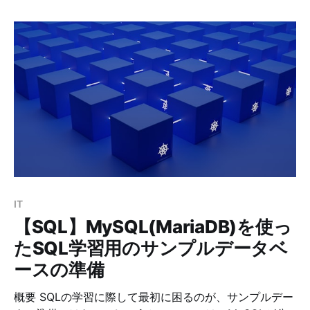
ンプルデータベースの準備 CASE式概要 * CASE式を使
いこなせるかが、初級者と中級者の分かれ目 * CASE式
はある列の値を別の値に読み替えているだけ * 他のSQL
ツール（集約関数等）と組み合わせることで威力を発揮
する * やっかいなバグを防ぐために、ELSE句を必ず書
く（ELSE句を省略するとELSE NULL扱いとなる）
CASE式の演習 演習1：単純CASE式と検索CASE式 課
題：employeesテーブルを使って下記のデータを表示し
てください。 * 表示データ * emp_no * first_name *
last_name * gender Mは「Mail」、Fは「Femail」と
CASE式を使って表示 解答：CASE
IT
【SQL】MySQL(MariaDB)を使っ
たSQL学習用のサンプルデータベ
ースの準備
概要 SQLの学習に際して最初に困るのが、サンプルデー