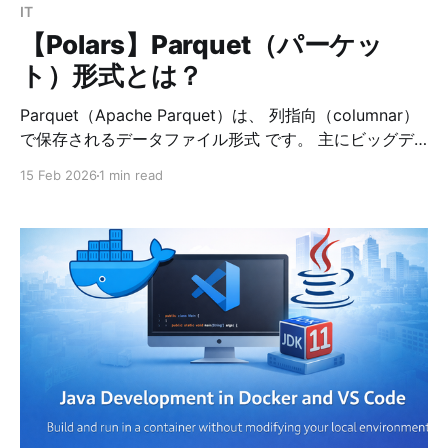
IT
【Polars】Parquet（パーケッ
ト）形式とは？
Parquet（Apache Parquet）は、 列指向（columnar）
で保存されるデータファイル形式 です。 主にビッグデ
ータ処理の世界で広く使われています。 * Apache
15 Feb 2026
1 min read
Arrow系 * Spark * DuckDB * Polars * BigQuery *
Snowflake など、多くのデータ基盤で採用されていま
す。 CSVとの違い CSV（行指向） id,name,age
1,Alice,30 2,Bob,25 CSVは「行」単位で保存されていま
す。 * 1行ずつ並んでいる * 人間が読める * シンプル *
でも大規模処理には不向き Parquet（列指向） イメー
ジ： id列: 1,2,3,4,... name列: Alice,Bob,... age列: 30,