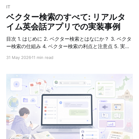
IT
ベクター検索のすべて: リアルタ
イム英会話アプリでの実装事例
目次 1. はじめに 2. ベクター検索とはなにか？ 3. ベクタ
ー検索の仕組み 4. ベクター検索の利点と注意点 5. 実装
事例：リアルタイム英会話アプリでの活用 6. コード実装
31 May 2026
11 min read
例 7. 実装時の工夫 8. 補足・まとめ はじめに 現代のAI駆
動アプリケーションでは、大量のテキストデータの中か
ら関連情報を効率よく見つけることが重要です。本ブロ
グでは、ベクター検索という技術について、実際のアプ
リケーション事例を交えながら解説します。 題材となる
のは、リアルタイム英会話アプリです。このアプリは、
ユーザーが以前のやり取りに言及する際に、セマンティ
ック（意味的）に関連する過去の会話を自動的に検索
し、LLMの文脈に含めることで、より自然で一貫した会
話を実現しています。 ベクター検索とはなにか？ ベク
ター検索の定義 ベクター検索（Vector Search または