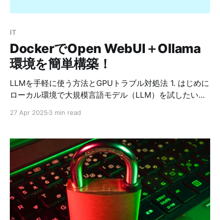
の行列（学習する） B：低ランクの行列（学習する）
α：スケーリング係数（学習時や推論時に設定） この
BA 部分だけが学習され、元の W は固定のままです。
IT
📌 実行時（推論時）の仕組み LoRAで生成
DockerでOpen WebUI＋Ollama
環境を簡単構築！
LLMを手軽に使う方法とGPUトラブル対処法 1. はじめに
ローカル環境で大規模言語モデル（LLM）を試したいけ
れど、難しそう…と思っていませんか？ 今回は、
27 Apr 2025
3 min read
Docker を使って、話題の Open WebUI と Ollama を簡
単に構築し、手軽にLLMを使える環境を作る方法をご紹
介します。 さらに、私が実際にハマった「GPUが認識さ
れない問題」とその対処法も【補足】としてまとめまし
た！ 2. Open WebUI＋Ollamaとは？ * Ollama：ローカ
ルでLLMを動かせるエンジン。各種モデル（例：
Gemma、Llama3など）を簡単に利用可能。 * Open
WebUI：Ollamaをブラウザから操作できる便利なフロン
トエンド。 この2つを組み合わせることで、まるで