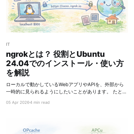
一つが、ハルシネーションです。 これは、AIが事実では
ない内容を、もっともらしく出力してしまう現象を指し
ます。 たとえば、存在しない規程や誤った手続を、あた
かも正しい情報であるかのように回答してしまうことが
あります。 問題1 ある企業では、生成AIを利用して社内
FAQの回答案を自動作成している。 運用開始後、AIが実
IT
在しない社内規程や誤った手続を回答に含める事例が発
ngrokとは？ 役割とUbuntu
生した。 この問題に関する記述として、最も適切なもの
を選べ
24.04でのインストール・使い方
を解説
ローカルで動かしているWebアプリやAPIを、外部から
一時的に見られるようにしたいことがあります。 たとえ
ば、Ubuntu上で開発中のアプリをスマホから確認したい
05 Apr 2026
4 min read
場合や、Webhookの受信テストをしたい場合です。 そ
のようなときに便利なのが ngrok です。 この記事で
は、ngrokの役割、Ubuntu 24.04でのインストール方
法、基本的な使い方を、初心者にもわかりやすいように