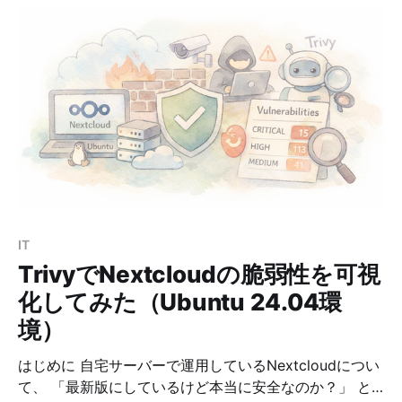
たりは「名前は聞いたことがあるけれど、何が違うのか
わかりにくい」と感じやすいポイントです。 この記事で
は、Nextcloud を快適に動かすうえで重要な OPcache
と APCu の違いを、初心者にもわかりやすく整理しま
す。 OPcacheとは？ OPcache は、PHPコードそのもの
を高速化する仕組みです。 通常 PHP は、アクセスのた
びに以下を繰り返します。 ① PHPファイルを読み込む
② コードを解析する ③ 実行用バイトコードに変換す
る ④ 実行する この「②と③」が毎回発生すると、
CPU に負荷がかかります。 そこで OPcache を使う
と、
IT
TrivyでNextcloudの脆弱性を可視
化してみた（Ubuntu 24.04環
境）
はじめに 自宅サーバーで運用しているNextcloudについ
て、 「最新版にしているけど本当に安全なのか？」 と