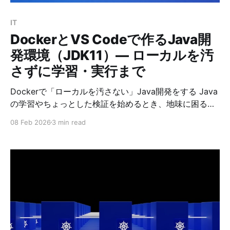
IT
DockerとVS Codeで作るJava開
発環境（JDK11）— ローカルを汚
さずに学習・実行まで
Dockerで「ローカルを汚さない」Java開発をする Java
の学習やちょっとした検証を始めるとき、地味に困るの
が開発環境です。 * PCにJDKを入れると、バージョン違
08 Feb 2026
3 min read
いでハマる * 既存の開発環境と競合する * 別PCへ移し
たときに再構築が面倒 そこでおすすめなのが Dockerコ
ンテナ内にJDKを用意して、VS Codeで編集するやり方
です。 この方法なら「PC側はほぼ手を入れず」、コン
テナを起動するだけで 同じJDK11環境をいつでも再現で
きます。 この記事では、VS Codeの Dev Containers を
使って、JDK11（Temurin）でJavaをコンパイル・実行
する最小構成を作ります。 ゴール * ローカルにJDKを入
れずにJavaを実行できる * VS Codeで編集し、コンテ