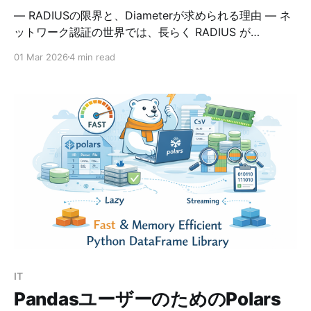
― RADIUSの限界と、Diameterが求められる理由 ― ネ
ットワーク認証の世界では、長らく RADIUS が
AAA（Authentication / Authorization / Accounting）
01 Mar 2026
4 min read
の中心的役割を果たしてきました。しかし近年、モバイ
ルネットワーク（4G/5G）、大規模 ISP、キャリアグレ
ードの網では、RADIUS では対応しきれない要求が増え
ています。 そこで登場したのが Diameter（ダイアメー
タ）。 その名の通り「RADIUS（半径）を2倍にした＝
より強力にした」ことを暗に示しており、将来を見据え
た AAA プロトコルとして IETF によって策定されまし
た。 この記事では、RADIUSの課題 → Diameterの優位
性 → 関連技術（AAA/SCTP/IPSec/TLS） の流れで、情
報処理安全確保支援士として理解しておきたいポイント
を詳しく解説します。 1. RADIUSの限界と課題点
RADIUS（Remote Authentication Dial-
IT
PandasユーザーのためのPolars