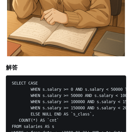
解答
SELECT CASE

	WHEN s.salary >= 0 AND s.salary < 50000 THEN 'A'

	WHEN s.salary >= 50000 AND s.salary < 100000 THEN 'B'

	WHEN s.salary >= 100000 AND s.salary < 150000 THEN 'C'

	WHEN s.salary >= 150000 AND s.salary < 200000 THEN 'D'

	ELSE NULL END AS `s_class`,

   COUNT(*) AS `cnt`

FROM salaries AS s
