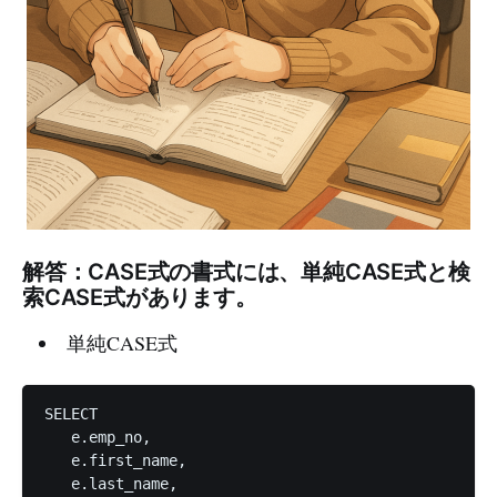
解答：CASE式の書式には、単純CASE式と検
索CASE式があります。
単純CASE式
SELECT 

   e.emp_no,

   e.first_name,

   e.last_name,
