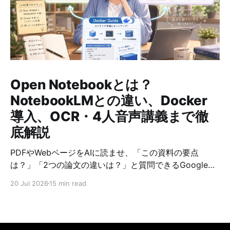
Open Notebookとは？
NotebookLMとの違い、Docker
導入、OCR・4人音声講義まで徹
底解説
PDFやWebページをAIに読ませ、「この資料の要点
は？」「2つの論文の違いは？」と質問できるGoogleの
NotebookLMは、調査や学習の方法を大きく変えまし
20 Jul 2026
15 min read
た。 一方で、使うAIモデルを選びたい、資料を自分の
PCで管理したい、音声解説の登場人物や声を自由に作り
たい、という要望もあります。そこで候補になるのが、
オープンソースのOpen Notebookです。 Open