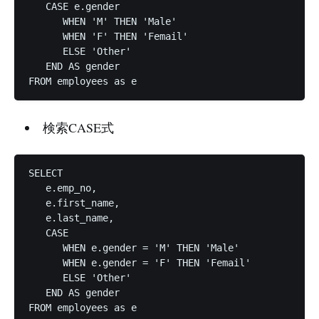
   CASE e.gender

      WHEN 'M' THEN 'Male'

      WHEN 'F' THEN 'Femail'

      ELSE 'Other'

   END AS gender

検索CASE式
SELECT 

   e.emp_no,

   e.first_name,

   e.last_name,

   CASE 

      WHEN e.gender = 'M' THEN 'Male'

      WHEN e.gender = 'F' THEN 'Femail'

      ELSE 'Other'

   END AS gender
