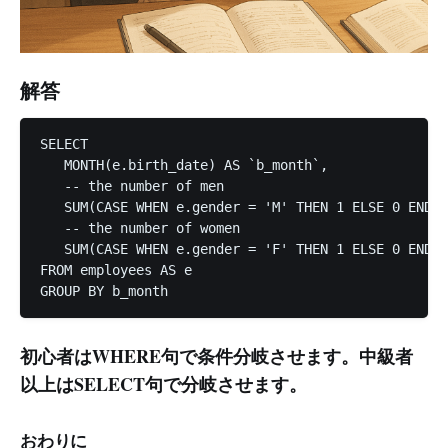
解答
SELECT 

   MONTH(e.birth_date) AS `b_month`,

   -- the number of men

   SUM(CASE WHEN e.gender = 'M' THEN 1 ELSE 0 END) 
   -- the number of women

   SUM(CASE WHEN e.gender = 'F' THEN 1 ELSE 0 END) 
FROM employees AS e

初心者はWHERE句で条件分岐させます。中級者
以上はSELECT句で分岐させます。
おわりに