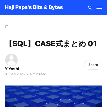
Haji Papa's Bits & Bytes
IT
【SQL】CASE式まとめ 01
Share
Y.Yoshi
01 Sep 2025
•
4 min read