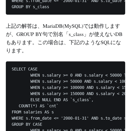
WHERE s.from_date <= '2000-01-31' AND s.to_date > '
上記の解答は、MariaDB(MySQL)では動作します
が、GROUP BY句で別名「s_class」が使えないDB
もあります。この場合は、下記のようなSQLにな
ります。
SELECT CASE

	WHEN s.salary >= 0 AND s.salary < 50000 THEN 'A'

	WHEN s.salary >= 50000 AND s.salary < 100000 THEN 'B'

	WHEN s.salary >= 100000 AND s.salary < 150000 THEN 'C'

	WHEN s.salary >= 150000 AND s.salary < 200000 THEN 'D'

	ELSE NULL END AS `s_class`,

   COUNT(*) AS `cnt`

FROM salaries AS s

WHERE s.from_date <= '2000-01-31' AND s.to_date > '
GROUP BY CASE

	WHEN s.salary >= 0 AND s.salary < 50000 THEN 'A'
