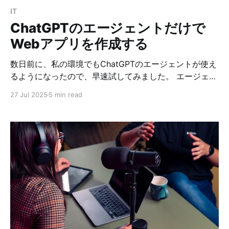
IT
ChatGPTのエージェントだけで
Webアプリを作成する
数日前に、私の環境でもChatGPTのエージェントが使え
るようになったので、早速試してみました。 エージェン
トへの切り替え ChatGPTのテキスト入力欄の［ツー
27 Jul 2025
5 min read
ル］から「エージェントモード」を選択します。 今回は
「情報源」として「ウェブ検索」を選択しました。 プロ
ンプト プロンプトには、下記を入力して実行してみま
す。 Ubuntu24.04上で下記の要件のアプリケーションを
作成したい。 - Git Hub上にあるDockerイメージを利用
- ITセキュリティに関連する書籍の情報を入力・更新・
削除できるWebアプリケーションを作成 - プログラミン
グ言語はPythonを使用 - Pythonとデータベースとのや
り取りはORMを使用 - フレームワークを使用してもよ
い。 応答 約4分後に下記が出力されました。 承知しま
した。Ubuntu 24.04環境で、GitHub上のDockerイメー