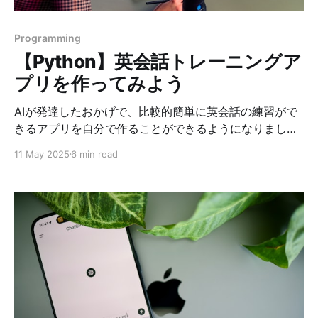
ジを利用し、ITセキュリティ関連書籍をCRUD操作でき
るPython Webアプリケーションを構築します。ORMを
Programming
使用してデータベースとのやり取り
【Python】英会話トレーニングア
プリを作ってみよう
AIが発達したおかげで、比較的簡単に英会話の練習がで
きるアプリを自分で作ることができるようになりまし
た。 今回は、 (1) 日本語で話すと、自然なアメリカ英会
11 May 2025
6 min read
話に翻訳して英語で話し、 (2) 英語で話すと、アメリカ
英会話として不自然だったり誤っていた場合は、英語を
訂正してくれて、さらに、話の続きを英会話として返答
してくれる アプリを作ってみました。 1. システム構成 1.
音声入力（ASR） * Enterキーを押した後に、マイクか
ら音声をキャプチャ。 Enterキーを再度押すまで音声を
記録。 * OpenAI Whisper（API / ローカルモデル）で文
字起こし 2. 言語判定 & 処理 * 文字起こし結果の言語を
判定（Whisper が返す language を使用） * 日本語 →
ChatGPT API に「自然なアメリカ英会話に翻訳して」も