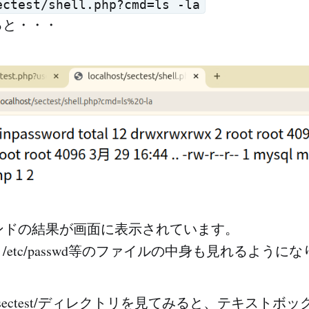
ectest/shell.php?cmd=ls -la
ると・・・
ンドの結果が画面に表示されています。
etc/passwd等のファイルの中身も見れるように
html/sectest/ディレクトリを見てみると、テキスト