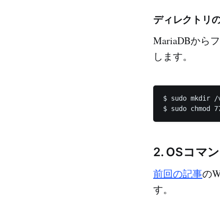
ディレクトリ
MariaDBから
します。
$ sudo mkdir /
2. OSコ
前回の記事
の
す。