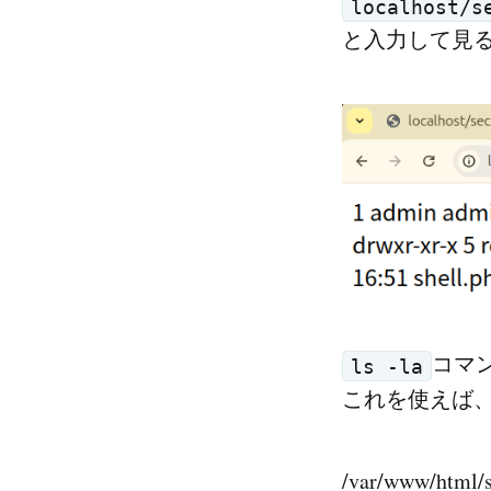
localhost/s
と入力して見
コマ
ls -la
これを使えば、/
/var/www/