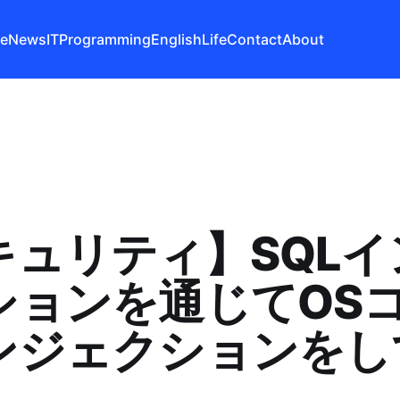
e
News
IT
Programming
English
Life
Contact
About
キュリティ】SQLイ
ションを通じてOS
ンジェクションをし