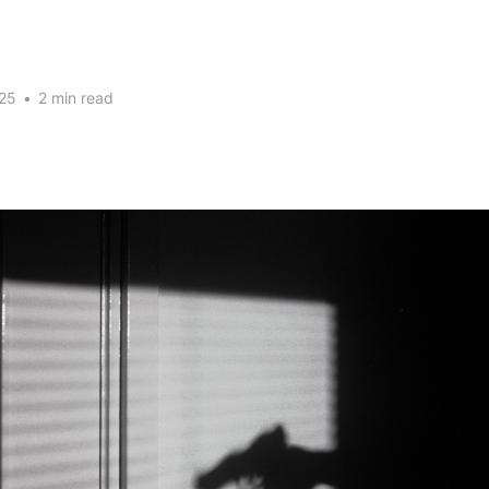
25
•
2 min read