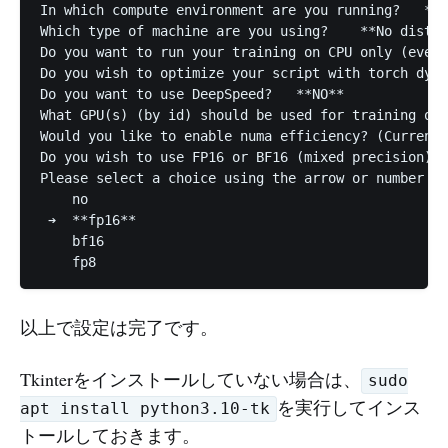
In which compute environment are you running?	**This machine**

Which type of machine are you using?	**No distributed training**

Do you want to run your training on CPU only (even 
Do you wish to optimize your script with torch dyna
Do you want to use DeepSpeed?	**NO**

What GPU(s) (by id) should be used for training on 
Would you like to enable numa efficiency? (Currentl
Do you wish to use FP16 or BF16 (mixed precision)?

Please select a choice using the arrow or number ke
    no                                             
 ➔  **fp16**

    bf16

以上で設定は完了です。
Tkinterをインストールしていない場合は、
sudo
を実行してインス
apt install python3.10-tk
トールしておきます。