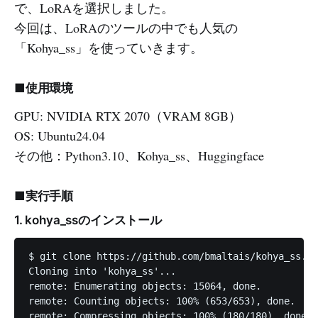
で、LoRAを選択しました。
今回は、LoRAのツールの中でも人気の
「Kohya_ss」を使っていきます。
■使用環境
GPU: NVIDIA RTX 2070（VRAM 8GB）
OS: Ubuntu24.04
その他：Python3.10、Kohya_ss、Huggingface
■実行手順
1. kohya_ssのインストール
$ git clone https://github.com/bmaltais/kohya_ss.gi
Cloning into 'kohya_ss'...

remote: Enumerating objects: 15064, done.

remote: Counting objects: 100% (653/653), done.

remote: Compressing objects: 100% (180/180), done.
