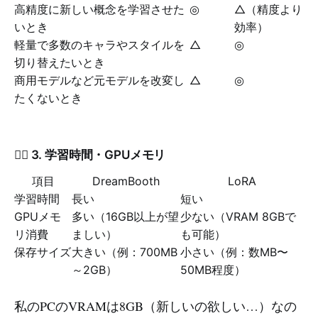
高精度に新しい概念を学習させた
◎
△（精度より
いとき
効率）
軽量で多数のキャラやスタイルを
△
◎
切り替えたいとき
商用モデルなど元モデルを改変し
△
◎
たくないとき
🏃‍♂️ 3. 学習時間・GPUメモリ
項目
DreamBooth
LoRA
学習時間
長い
短い
GPUメモ
多い（16GB以上が望
少ない（VRAM 8GBで
リ消費
ましい）
も可能）
保存サイズ
大きい（例：700MB
小さい（例：数MB〜
～2GB）
50MB程度）
私のPCのVRAMは8GB（新しいの欲しい…）なの