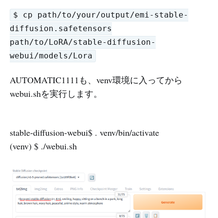
$ cp path/to/your/output/emi-stable-
diffusion.safetensors
path/to/LoRA/stable-diffusion-
webui/models/Lora
AUTOMATIC1111も、venv環境に入ってから
webui.shを実行します。
stable-diffusion-webui$ . venv/bin/activate
(venv) $ ./webui.sh