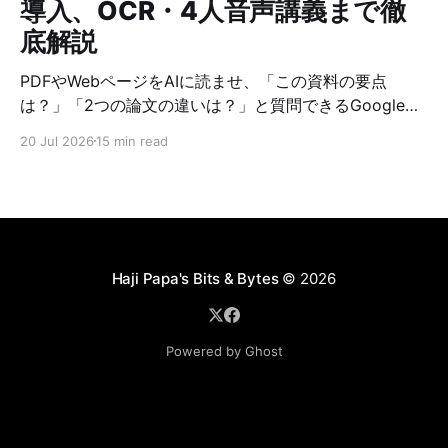
導入、OCR・4人音声講義まで徹
底解説
PDFやWebページをAIに読ませ、「この資料の要点
は？」「2つの論文の違いは？」と質問できるGoogleの
NotebookLMは、調査や学習の方法を大きく変えまし
20 Jul 2026
15 min read
た。 一方で、使うAIモデルを選びたい、資料を自分の
PCで管理したい、音声解説の登場人物や声を自由に作り
たい、という要望もあります。そこで候補になるのが、
オープンソースのOpen Notebookです。 Open
Notebookは、NotebookLMと同じように資料を集め、
要約・検索・チャット・ノート作成・音声解説を行える
Haji Papa's Bits & Bytes
© 2026
セルフホスト型アプリケーションです。OpenAIや
Googleだけでなく、OllamaなどのローカルLLM、
ElevenLabsなどの音声サービスも組み合わせられます。
Powered by Ghost
公式GitHubでは、18以上のAIプロバイダー、全文・ベク
トル検索、複数話者のポッドキャスト、REST APIなどが
紹介されています。 この記事では、Open Notebook
1.13.0をDockerで構築した実例をもとに、NotebookLM