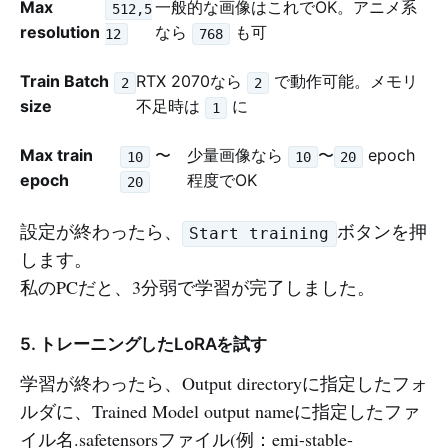
Max
一般的な画像はこれでOK。アニメ系
512,5
resolution
なら
も可
12
768
Train Batch
RTX 2070なら
で動作可能。メモリ
2
2
size
不足時は
に
1
Max train
〜
少量画像なら
〜
epoch
10
10
20
epoch
程度でOK
20
設定が終わったら、
ボタンを押
Start training
します。
私のPCだと、3分弱で学習が完了しました。
5. トレーニングしたLoRAを試す
学習が終わったら、Output directoryに指定したフォ
ルダに、Trained Model output nameに指定したファ
イル名.safetensorsファイル(例：emi-stable-