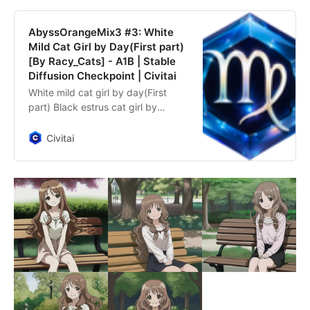
AbyssOrangeMix3 #3: White
Mild Cat Girl by Day(First part)
[By Racy_Cats] - A1B | Stable
Diffusion Checkpoint | Civitai
White mild cat girl by day(First
part) Black estrus cat girl by
night(Latter part)(18+)
Civitai