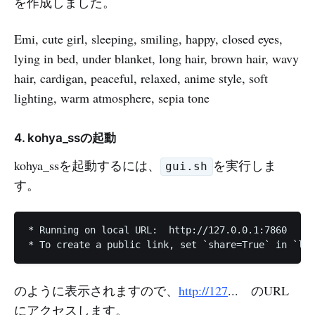
を作成しました。
Emi, cute girl, sleeping, smiling, happy, closed eyes,
lying in bed, under blanket, long hair, brown hair, wavy
hair, cardigan, peaceful, relaxed, anime style, soft
lighting, warm atmosphere, sepia tone
4. kohya_ssの起動
kohya_ssを起動するには、
を実行しま
gui.sh
す。
* Running on local URL:  http://127.0.0.1:7860

のように表示されますので、
http://127
... のURL
にアクセスします。