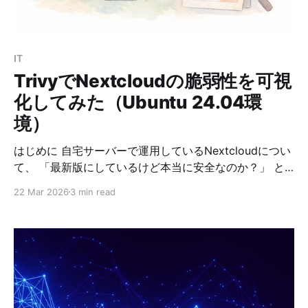
る ④ 実行する この「②と③」が毎回発生すると、
CPU に負荷がかかります。 そこで OPcache を使う
と、
IT
TrivyでNextcloudの脆弱性を可視
化してみた（Ubuntu 24.04環
境）
はじめに 自宅サーバーで運用しているNextcloudについ
て、 「最新版にしているけど本当に安全なのか？」 と
いう疑問から、SBOMツールを使った脆弱性チェックを
22 Mar 2026
3 min read
行ってみました。 今回は以下の構成を対象としていま
す。 * OS：Ubuntu 24.04 * アプリ：Nextcloud Hub
26（33.0.0） * 対象範囲：/var/www/nextcloud なぜ
Trivyを使うのか 脆弱性スキャンツールはいくつかあり
ますが、今回は Trivyを選択しました。 理由は以下の通
りです。 * SBOM生成と脆弱性スキャンを1ツールで実現
できる * OS / アプリ / コンテナまで幅広く対応 * CLIベ