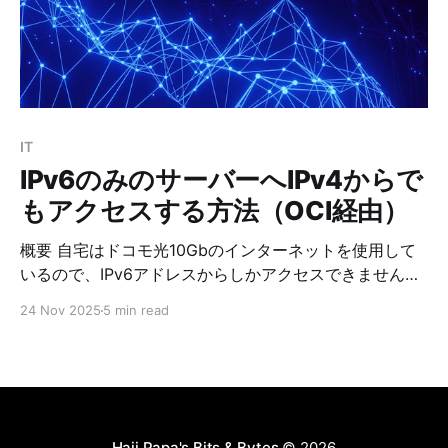
ースで自動化しやすい Trivyのインストール（Ubuntu
24.04） 以下の手順でインストールできます。 $ sudo
apt update $ sudo apt install -y wget gnupg lsb-
release $ wget -qO - https:
IT
IPv6のみのサーバーへIPv4からで
もアクセスする方法（OCI経由）
概要 自宅はドコモ光10Gbのインターネットを使用して
いるので、IPv6アドレスからしかアクセスできません。
これだと、自宅のサーバー上にNextcloudを稼働させて
24 Nov 2025
5 min read
いますが、非常に不便なのでオラクルクラウド経由で
IPv4からでもアクセスできるように設定しました。 構成
IPv4網 → Oracle Cloud【nginx（リバースプロキシ）
→ WireGuard VPN】 → IPv6網 → 自宅サーバー
【WireGuard VPN → Nextcloud】 WireGuard経由での
アクセスを採用した理由 * 速い（カーネル実装 / UDP
Haji Papa's Bits & Bytes
© 2026