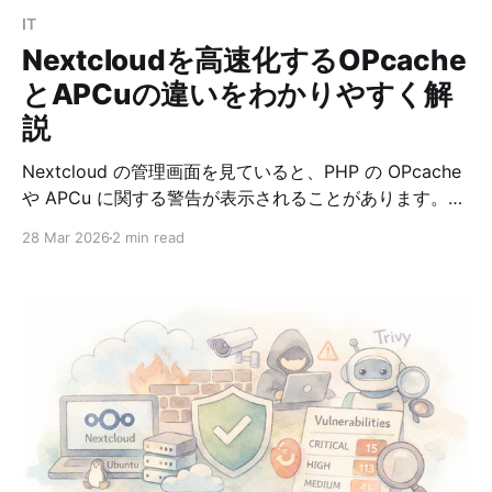
IT
Nextcloudを高速化するOPcache
とAPCuの違いをわかりやすく解
説
Nextcloud の管理画面を見ていると、PHP の OPcache
や APCu に関する警告が表示されることがあります。
たとえば次のような内容です。 * OPcache の
28 Mar 2026
2 min read
interned_strings_buffer が不足している * メモリキャッ
シュが設定されていない * APCu が有効ではない このあ
たりは「名前は聞いたことがあるけれど、何が違うのか
わかりにくい」と感じやすいポイントです。 この記事で
は、Nextcloud を快適に動かすうえで重要な OPcache
と APCu の違いを、初心者にもわかりやすく整理しま
す。 OPcacheとは？ OPcache は、PHPコードそのもの
を高速化する仕組みです。 通常 PHP は、アクセスのた
びに以下を繰り返します。 ① PHPファイルを読み込む
② コードを解析する ③ 実行用バイトコードに変換す