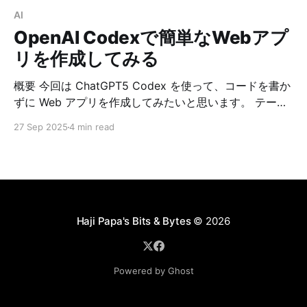
AI
OpenAI Codexで簡単なWebアプ
リを作成してみる
概要 今回は ChatGPT5 Codex を使って、コードを書か
ずに Web アプリを作成してみたいと思います。 テーマ
は、娘が高校受験を控えているので、英単語クイズアプ
27 Sep 2025
4 min read
リにしました。 勉強に役立ててもらえたらうれしいで
す。 手順 (1) VSCodeに「Codex - OpenAI's coding
agent」拡張をインストールします。 (2) Next.jsを使う
ことにしたので、環境を整えます。 $ nvm install --lts
$ nvm use --lts Now using node v22.19.0 (npm
v10.9.3) $ node -v v22.19.0 $ npm -v 10.
Haji Papa's Bits & Bytes
© 2026
Powered by Ghost