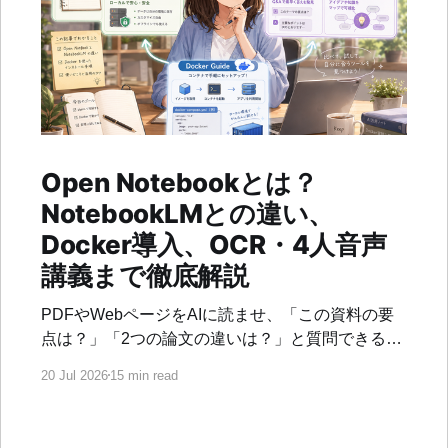
Open Notebookとは？
NotebookLMとの違い、
Docker導入、OCR・4人音声
講義まで徹底解説
PDFやWebページをAIに読ませ、「この資料の要
点は？」「2つの論文の違いは？」と質問できる
GoogleのNotebookLMは、調査や学習の方法を大
20 Jul 2026
15 min read
きく変えました。 一方で、使うAIモデルを選びた
い、資料を自分のPCで管理したい、音声解説の登
場人物や声を自由に作りたい、という要望もあり